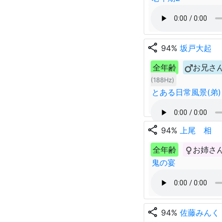
share
94%
坂戸大起
全年齢
お兄さ
(188Hz)
とある日常風景(弟)
share
94%
上尾 相
全年齢
お姉さ
鬼の宴
share
94%
佐藤みんく