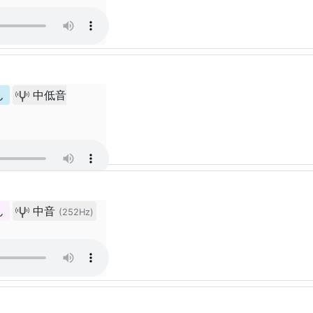
ん
中低音
ん
中音
(252Hz)