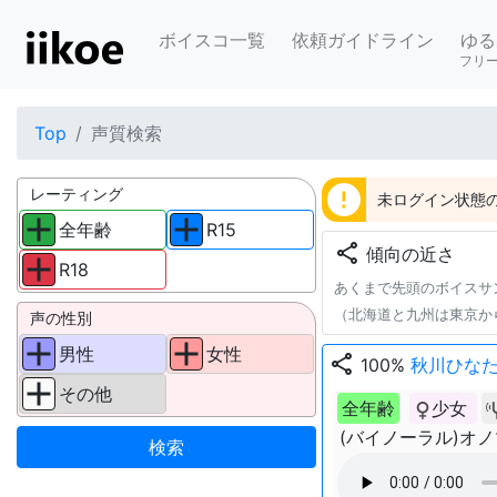
ボイスコ一覧
依頼ガイドライン
ゆる
フリ
Top
声質検索
error
レーティング
未ログイン状態の
全年齢
R15
share
傾向の近さ
R18
あくまで先頭のボイスサ
（北海道と九州は東京か
声の性別
男性
女性
share
100%
秋川ひな
その他
全年齢
少女
(バイノーラル)オ