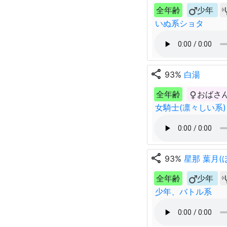
全年齢
少年
いぬ系ショタ
share
93%
白湯
全年齢
おばさ
女騎士(凛々しい系)
share
93%
星那 葉月(
全年齢
少年
少年、バトル系