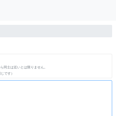
れら同士は近いとは限りません。
同じです）