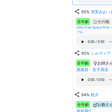
share
95%
浪実みお（
全年齢
その他
3Dio Free Space
プル
share
95%
シルヴィア
全年齢
お姉さ
真面目・女子高生
share
94%
秋月
全年齢
お爺さ
老年期2