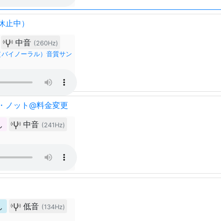
休止中）
中音
(260Hz)
 ProⅡ（バイノーラル）音質サン
・ノット@料金変更
ん
中音
(241Hz)
ん
低音
(134Hz)