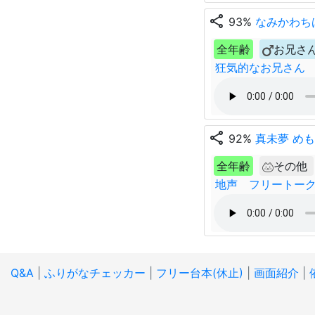
share
93%
なみかわち
全年齢
お兄さ
狂気的なお兄さん
share
92%
真未夢 めも
全年齢
その他
地声 フリートー
Q&A
|
ふりがなチェッカー
|
フリー台本(休止)
|
画面紹介
|