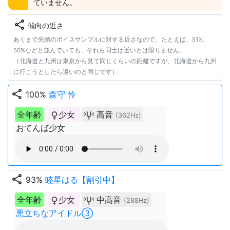
ていません。
share
傾向の近さ
あくまで先頭のボイスサンプルに対する近さなので、たとえば、51%、
50%などと並んでいても、それら同士は近いとは限りません。
（北海道と九州は東京から見て同じくらいの距離ですが、北海道から九州
に行こうとしたら遠いのと同じです）
share
100%
森守 怜
全年齢
少女
高音
(362Hz)
おてんば少女
share
93%
睦星はる【割引中】
全年齢
少女
中高音
(288Hz)
悪立ちなアイドル③