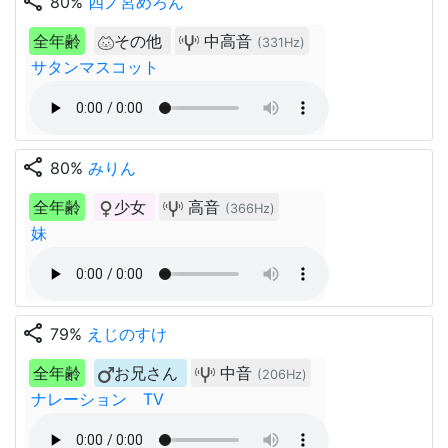
share
80%
四ノ宮めろん
全年齢
その他
中高音
(331Hz)
サタンマスコット
share
80%
みりん
全年齢
少女
高音
(366Hz)
妹
share
79%
えじのすけ
全年齢
お兄さん
中音
(206Hz)
ナレーション TV