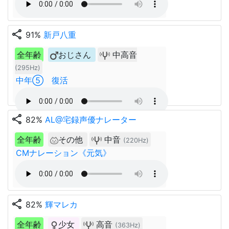
share
91%
新戸八重
全年齢
おじさん
中高音
(295Hz)
中年⑤ 復活
share
82%
AL@宅録声優ナレーター
全年齢
その他
中音
(220Hz)
CMナレーション《元気》
share
82%
輝マレカ
全年齢
少女
高音
(363Hz)