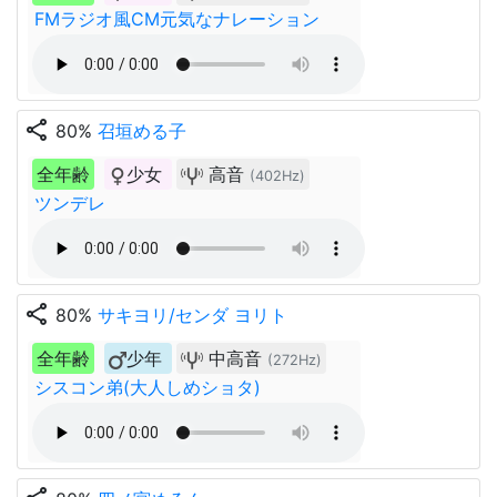
FMラジオ風CM元気なナレーション
share
80%
召垣める子
全年齢
少女
高音
(402Hz)
ツンデレ
share
80%
サキヨリ/センダ ヨリト
全年齢
少年
中高音
(272Hz)
シスコン弟(大人しめショタ)