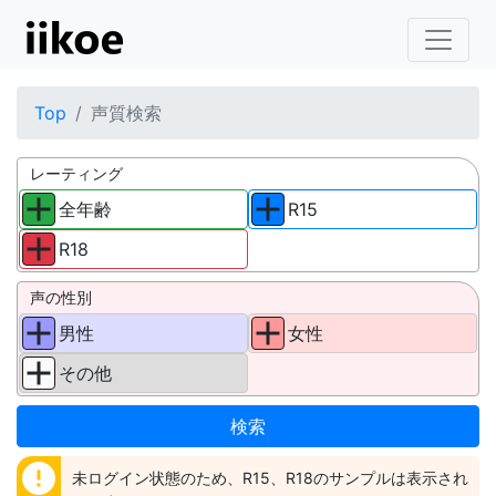
Top
声質検索
レーティング
全年齢
R15
R18
声の性別
男性
女性
その他
error
未ログイン状態のため、R15、R18のサンプルは表示され