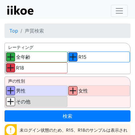
Top
声質検索
レーティング
全年齢
R15
R18
声の性別
男性
女性
その他
error
未ログイン状態のため、R15、R18のサンプルは表示され