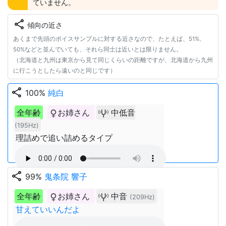
ていません。
share
傾向の近さ
あくまで先頭のボイスサンプルに対する近さなので、たとえば、51%、
50%などと並んでいても、それら同士は近いとは限りません。
（北海道と九州は東京から見て同じくらいの距離ですが、北海道から九州
に行こうとしたら遠いのと同じです）
share
100%
純白
全年齢
お姉さん
中低音
(195Hz)
理詰めで追い詰めるタイプ
share
99%
鬼条院 響子
全年齢
お姉さん
中音
(209Hz)
甘えていいんだよ