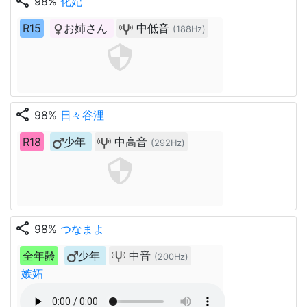
share
98%
化妃
R15
お姉さん
中低音
(188Hz)
share
98%
日々谷浬
R18
少年
中高音
(292Hz)
share
98%
つなまよ
全年齢
少年
中音
(200Hz)
嫉妬