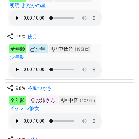
朗読 よだかの星
share
99%
秋月
全年齢
少年
中低音
(195Hz)
少年期
share
98%
谷風つかさ
全年齢
お姉さん
中音
(205Hz)
イケメン彼女