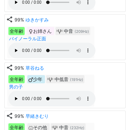
share
99%
ゆきかすみ
全年齢
お姉さん
中音
(209Hz)
バイノーラル正面
share
99%
草谷ねる
全年齢
少年
中低音
(191Hz)
男の子
share
99%
早緒きむり
全年齢
その他
中音
(232Hz)