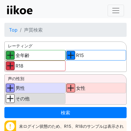
Top
声質検索
レーティング
全年齢
R15
R18
声の性別
男性
女性
その他
error
未ログイン状態のため、R15、R18のサンプルは表示され