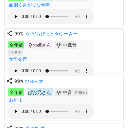
面倒くさがりな青年
share
99%
やそ/らびっと☆ゆーさー
全年齢
お姉さん
中低音
(193Hz)
女司令官
share
99%
びゅん太
全年齢
お兄さん
中音
(215Hz)
おかま