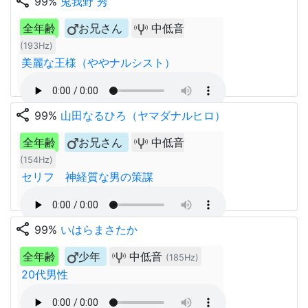
share
99%
兎我野 秀
全年齢
お兄さん
中低音
(193Hz)
美麗な王様（ややナルシスト）
share
99%
山田なるひろ（ヤマダナルヒロ）
全年齢
お兄さん
中低音
(154Hz)
セリフ 神経質な男の策謀
share
99%
いはらまさたか
全年齢
少年
中低音
(185Hz)
20代男性