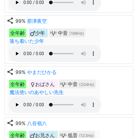
share
99%
那津夜空
全年齢
少年
中音
(198Hz)
落ち着いた少年
share
99%
やまだひかる
全年齢
おばさん
中音
(204Hz)
魔法使いのあやしい先生
share
99%
八谷嶺八
全年齢
お兄さん
低音
(123Hz)