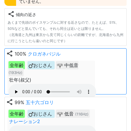
ていません。
share
傾向の近さ
あくまで先頭のボイスサンプルに対する近さなので、たとえば、51%、
50%などと並んでいても、それら同士は近いとは限りません。
（北海道と九州は東京から見て同じくらいの距離ですが、北海道から九州
に行こうとしたら遠いのと同じです）
share
100%
クロガネバジル
全年齢
おじさん
中低音
(193Hz)
壮年(叔父)
share
99%
五十六ゴロリ
全年齢
おじさん
低音
(116Hz)
ナレーション2