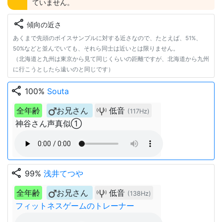
ていません。
share
傾向の近さ
あくまで先頭のボイスサンプルに対する近さなので、たとえば、51%、
50%などと並んでいても、それら同士は近いとは限りません。
（北海道と九州は東京から見て同じくらいの距離ですが、北海道から九州
に行こうとしたら遠いのと同じです）
share
100%
Souta
全年齢
お兄さん
低音
(117Hz)
神谷さん声真似①
share
99%
浅井てつや
全年齢
お兄さん
低音
(138Hz)
フィットネスゲームのトレーナー