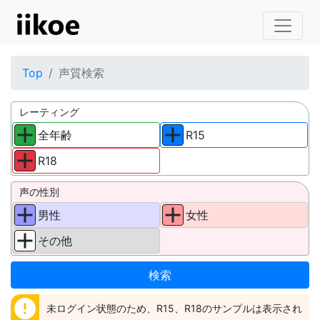
Top
声質検索
レーティング
全年齢
R15
R18
声の性別
男性
女性
その他
error
未ログイン状態のため、R15、R18のサンプルは表示され