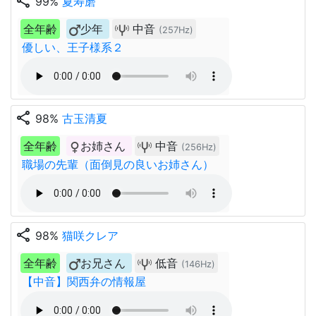
share
99%
夏寿磨
全年齢
少年
中音
(257Hz)
優しい、王子様系２
share
98%
古玉清夏
全年齢
お姉さん
中音
(256Hz)
職場の先輩（面倒見の良いお姉さん）
share
98%
猫咲クレア
全年齢
お兄さん
低音
(146Hz)
【中音】関西弁の情報屋