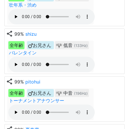
壮年系・渋め
share
99%
shizu
全年齢
お兄さん
低音
(133Hz)
バレンタイン
share
99%
pitohui
全年齢
お兄さん
中音
(196Hz)
トーナメントアナウンサー