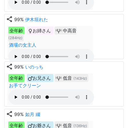
share
99%
伊木垣れた
全年齢
お姉さん
中高音
(284Hz)
酒場の女主人
share
99%
いのっち
全年齢
お兄さん
低音
(143Hz)
お手てクリーン
share
99%
如月 綴
全年齢
お爺さん
低音
(136Hz)