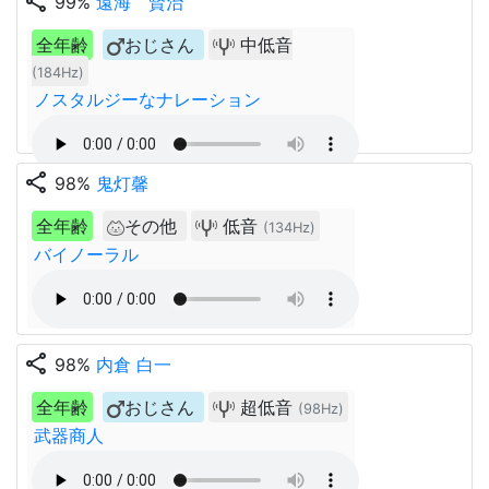
share
99%
遠海 賢治
全年齢
おじさん
中低音
(184Hz)
ノスタルジーなナレーション
share
98%
鬼灯馨
全年齢
その他
低音
(134Hz)
バイノーラル
share
98%
内倉 白一
全年齢
おじさん
超低音
(98Hz)
武器商人