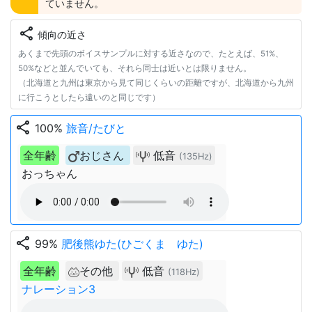
ていません。
share
傾向の近さ
あくまで先頭のボイスサンプルに対する近さなので、たとえば、51%、
50%などと並んでいても、それら同士は近いとは限りません。
（北海道と九州は東京から見て同じくらいの距離ですが、北海道から九州
に行こうとしたら遠いのと同じです）
share
100%
旅音/たびと
全年齢
おじさん
低音
(135Hz)
おっちゃん
share
99%
肥後熊ゆた(ひごくま ゆた)
全年齢
その他
低音
(118Hz)
ナレーション3