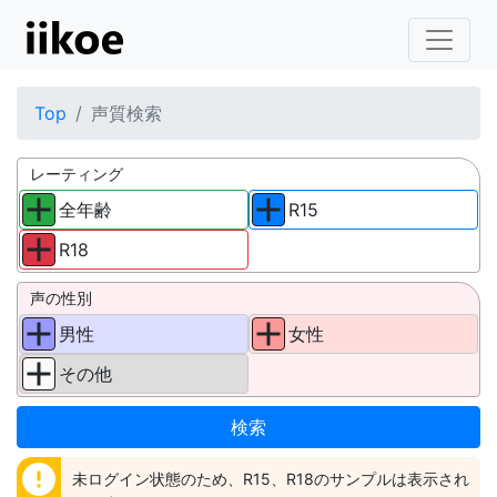
Top
声質検索
レーティング
全年齢
R15
R18
声の性別
男性
女性
その他
error
未ログイン状態のため、R15、R18のサンプルは表示され