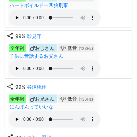
ハードボイルド一匹狼刑事
share
99%
影見守
全年齢
おじさん
低音
(123Hz)
子供に昔話するお父さん
share
99%
谷澤桃佳
全年齢
お兄さん
低音
(136Hz)
にんげんっていいな