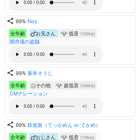
share
99%
Noy
全年齢
お兄さん
低音
(129Hz)
闇市場の盗賊
share
99%
蒼井そうじ
全年齢
その他
超低音
(104Hz)
CMナレーション
share
99%
鉄仮面（てっかめん or てかめ）
全年齢
おじさん
低音
(119Hz)