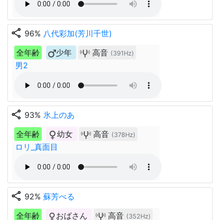
share
96%
八代彩加(芳川千世)
全年齢
少年
高音
(391Hz)
男2
share
93%
氷上のあ
全年齢
幼女
高音
(378Hz)
ロリ_真面目
share
92%
蘇芳べる
全年齢
おばさん
高音
(352Hz)