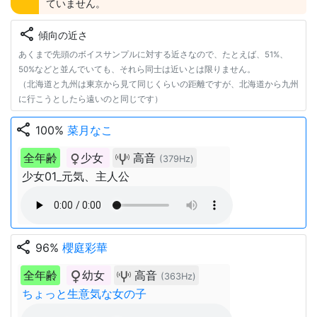
ていません。
share
傾向の近さ
あくまで先頭のボイスサンプルに対する近さなので、たとえば、51%、
50%などと並んでいても、それら同士は近いとは限りません。
（北海道と九州は東京から見て同じくらいの距離ですが、北海道から九州
に行こうとしたら遠いのと同じです）
share
100%
菜月なこ
全年齢
少女
高音
(379Hz)
少女01_元気、主人公
share
96%
櫻庭彩華
全年齢
幼女
高音
(363Hz)
ちょっと生意気な女の子