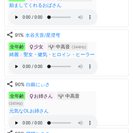
励ましてくれるおばさん
share
91%
水谷天音/星澄穹
全年齢
少女
中高音
(344Hz)
綺麗：聖女・健気・ヒロイン・ヒーラー
share
90%
白銀にぃさ
全年齢
お姉さん
中高音
(341Hz)
元気なOLお姉さん