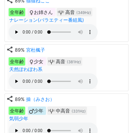
share
89%
猫猫ねここ
全年齢
お姉さん
高音
(349Hz)
ナレーション(バラエティー番組風)
share
89%
宮杜楓子
全年齢
少女
高音
(381Hz)
天然ぽわぽわ系
share
89%
操（みさお）
全年齢
少年
中高音
(331Hz)
気弱少年