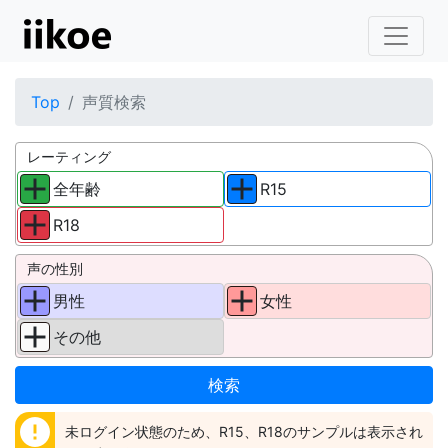
Top
声質検索
レーティング
全年齢
R15
R18
声の性別
男性
女性
その他
error
未ログイン状態のため、R15、R18のサンプルは表示され