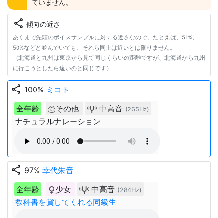
ていません。
share
傾向の近さ
あくまで先頭のボイスサンプルに対する近さなので、たとえば、51%、
50%などと並んでいても、それら同士は近いとは限りません。
（北海道と九州は東京から見て同じくらいの距離ですが、北海道から九州
に行こうとしたら遠いのと同じです）
share
100%
ミコト
全年齢
その他
中高音
(265Hz)
ナチュラルナレーション
share
97%
幸代朱音
全年齢
少女
中高音
(284Hz)
教科書を貸してくれる同級生