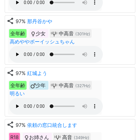
share
97%
那丹谷かや
全年齢
少女
中高音
(301Hz)
高めややボーイッシュちゃん
share
97%
紅城よう
全年齢
少年
中高音
(327Hz)
明るい
share
97%
依頼の窓口統合します
R18
お姉さん
高音
(349Hz)