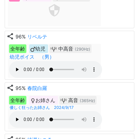
share
96%
リベルテ
全年齢
幼児
中高音
(290Hz)
幼児ボイス （男）
share
95%
春院白羅
全年齢
お姉さん
高音
(365Hz)
優しく狂ったお姉さん 2024/9/17