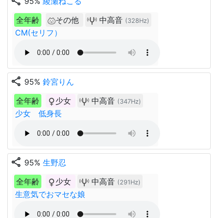
share
95%
綾瀬ねこる
全年齢
その他
中高音
(328Hz)
CM(セリフ）
share
95%
鈴宮りん
全年齢
少女
中高音
(347Hz)
少女 低身長
share
95%
生野忍
全年齢
少女
中高音
(291Hz)
生意気でおマセな娘