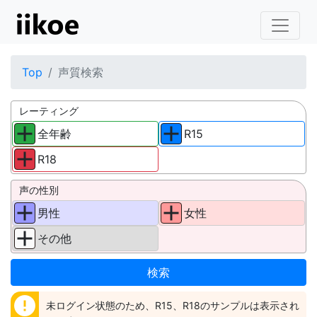
Top
声質検索
レーティング
全年齢
R15
R18
声の性別
男性
女性
その他
error
未ログイン状態のため、R15、R18のサンプルは表示され