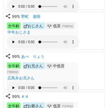
share
99%
野町 遊悟
全年齢
おじさん
低音
(140Hz)
中年おじさま
share
99%
あべ りょう
全年齢
お兄さん
中低音
(160Hz)
広島弁お兄さん
share
99%
ＫＫ
全年齢
お爺さん
低音
(131Hz)