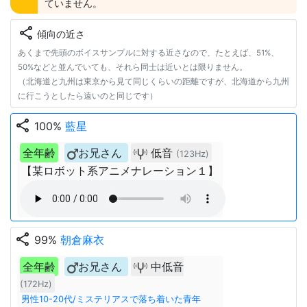
ていません。
share
傾向の近さ
あくまで先頭のボイスサンプルに対する近さなので、たとえば、51%、
50%などと並んでいても、それら同士は近いとは限りません。
（北海道と九州は東京から見て同じくらいの距離ですが、北海道から九州
に行こうとしたら遠いのと同じです）
share
100%
藍星
全年齢
お兄さん
低音
(123Hz)
【某ロボット系アニメナレーション１】
share
99%
朝倉麻衣
全年齢
お兄さん
中低音
(172Hz)
男性10-20代/ミステリアスで落ち着いた青年