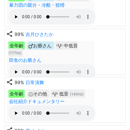
暴力団の親分・冷酷・狡猾
share
99%
吉月ひさたか
全年齢
お爺さん
中低音
(177Hz)
田舎のお爺さん
share
99%
日常演舞
全年齢
その他
低音
(140Hz)
会社紹介ドキュメンタリー