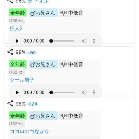
share
98%
兜 トオル
全年齢
お兄さん
中低音
(169Hz)
狂人2
share
98%
Leo
全年齢
お兄さん
中低音
(182Hz)
クール男子
share
98%
ik24
全年齢
お兄さん
中低音
(152Hz)
ココロのつながり