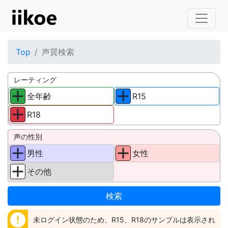
Top
声質検索
レーティング
全年齢
R15
R18
声の性別
男性
女性
その他
error
未ログイン状態のため、R15、R18のサンプルは表示され