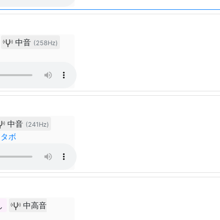
中音
(258Hz)
中音
(241Hz)
ョタボ
ん
中高音