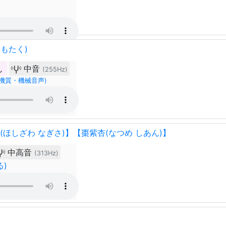
もたく)
ん
中音
(255Hz)
機質・機械音声)
(ほしざわ なぎさ)】【棗紫杏(なつめ しあん)】
中高音
(313Hz)
)