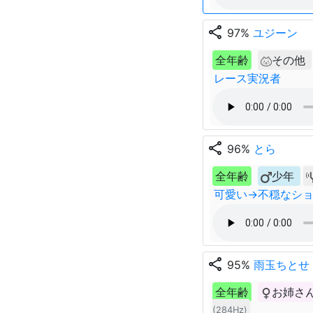
share
97%
ユジーン
全年齢
その他
レース実況者
share
96%
とら
全年齢
少年
可愛い→不穏なシ
share
95%
雨玉ちとせ
全年齢
お姉さ
(284Hz)