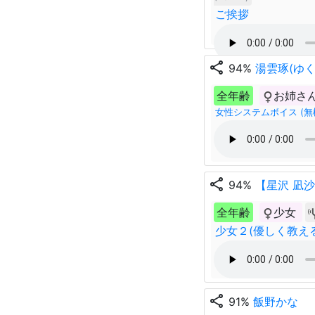
ご挨拶
share
94%
湯雲琢(ゆく
全年齢
お姉さ
女性システムボイス (無
share
94%
【星沢 凪沙
全年齢
少女
少女２(優しく教える
share
91%
飯野かな