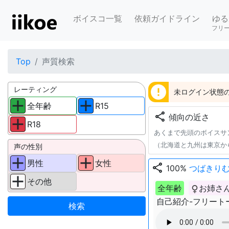
ボイスコ一覧
依頼ガイドライン
ゆる
フリ
Top
声質検索
error
レーティング
未ログイン状態の
全年齢
R15
share
傾向の近さ
R18
あくまで先頭のボイスサ
（北海道と九州は東京か
声の性別
男性
女性
share
100%
つばきり
その他
全年齢
お姉さ
自己紹介-フリート