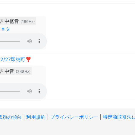
中低音
(186Hz)
ショタ
2/27即納可❣
中音
(248Hz)
依頼の傾向
|
利用規約
|
プライバシーポリシー
|
特定商取引法