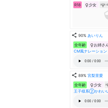
R18
少女
share
90%
あいりん
全年齢
お姉さ
CM風ナレーション
share
89%
宮梨里愛
全年齢
少女
王子様系②かわい