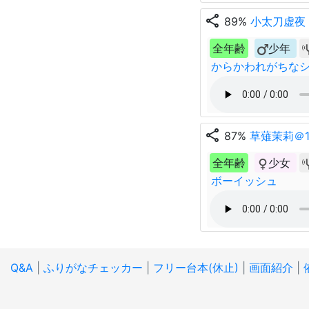
share
89%
小太刀虚夜
全年齢
少年
からかわれがちな
share
87%
草薙茉莉＠1
全年齢
少女
ボーイッシュ
Q&A
|
ふりがなチェッカー
|
フリー台本(休止)
|
画面紹介
|