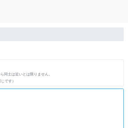
れら同士は近いとは限りません。
同じです）