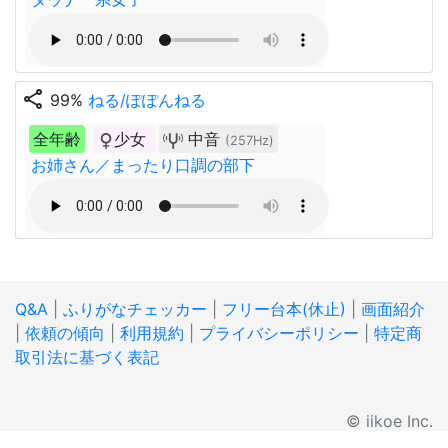
share
99%
ねる/ぽぽんねる
全年齢
少女
中音
(257Hz)
お姉さん／まったり口調の部下
Q&A
|
ふりがなチェッカー
|
フリー台本(休止)
|
画面紹介
|
依頼の傾向
|
利用規約
|
プライバシーポリシー
|
特定商
取引法に基づく表記
© iikoe Inc.