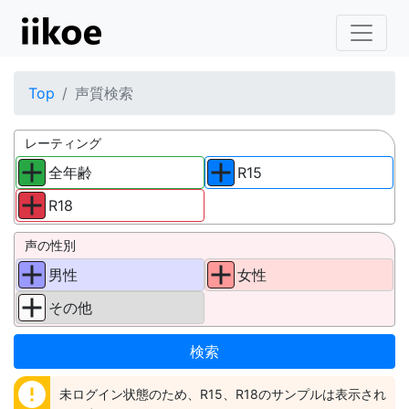
Top
声質検索
レーティング
全年齢
R15
R18
声の性別
男性
女性
その他
error
未ログイン状態のため、R15、R18のサンプルは表示され