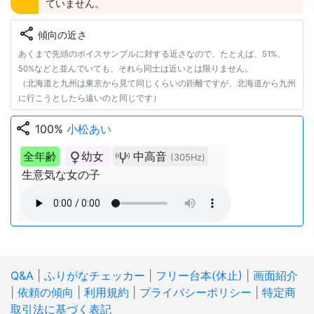
ていません。
share
傾向の近さ
あくまで先頭のボイスサンプルに対する近さなので、たとえば、51%、
50%などと並んでいても、それら同士は近いとは限りません。
（北海道と九州は東京から見て同じくらいの距離ですが、北海道から九州
に行こうとしたら遠いのと同じです）
share
100%
小松あい
全年齢
幼女
中高音
(305Hz)
生意気な女の子
Q&A
|
ふりがなチェッカー
|
フリー台本(休止)
|
画面紹介
|
依頼の傾向
|
利用規約
|
プライバシーポリシー
|
特定商
取引法に基づく表記