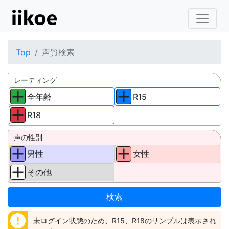
Top
声質検索
レーティング
全年齢
R15
R18
声の性別
男性
女性
その他
error
未ログイン状態のため、R15、R18のサンプルは表示され