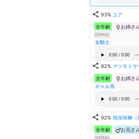
share
93%
ユア
全年齢
お姉さ
(291Hz)
女騎士
share
92%
マツモトサ
全年齢
お姉さ
ギャル系
share
92%
熱深靖𦀗
全年齢
お兄さ
(267Hz)