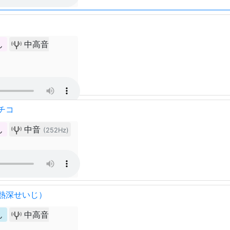
ん
中高音
チコ
ん
中音
(252Hz)
（熱深せいじ）
ん
中高音