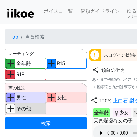
ボイスコ一覧
依頼ガイドライン
ゆる
フリ
Top
声質検索
error
レーティング
未ログイン状態の
全年齢
R15
share
傾向の近さ
R18
あくまで先頭のボイスサ
（北海道と九州は東京か
声の性別
男性
女性
share
100%
上白石 梨
その他
全年齢
少女
天真爛漫な女の子