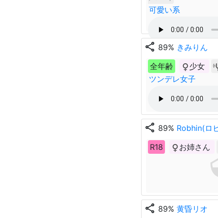
可愛い系
share
89%
きみりん
全年齢
少女
ツンデレ女子
share
89%
Robhin(ロ
R18
お姉さん
share
89%
黄昏リオ