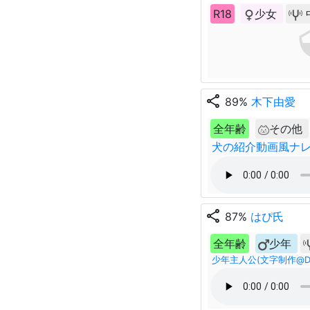
R18
少女
share
89%
木下由愛
全年齢
その他
犬の紹介動画風ナ
share
87%
はぴ氏
全年齢
少年
少年主人公(文字制作@Dra