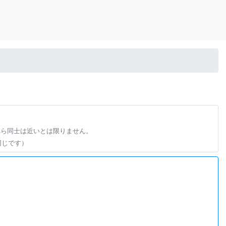
れら同士は近いとは限りません。
同じです）