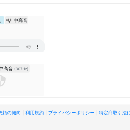
ん
中高音
中高音
(307Hz)
依頼の傾向
|
利用規約
|
プライバシーポリシー
|
特定商取引法