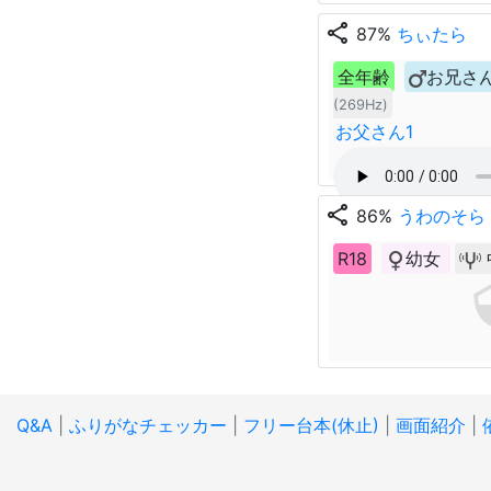
share
87%
ちぃたら
全年齢
お兄さ
(269Hz)
お父さん1
share
86%
うわのそら
R18
幼女
Q&A
|
ふりがなチェッカー
|
フリー台本(休止)
|
画面紹介
|