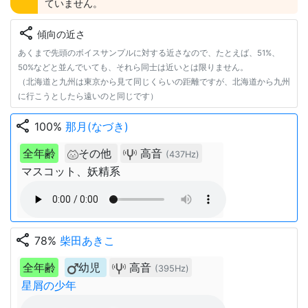
ていません。
share
傾向の近さ
あくまで先頭のボイスサンプルに対する近さなので、たとえば、51%、
50%などと並んでいても、それら同士は近いとは限りません。
（北海道と九州は東京から見て同じくらいの距離ですが、北海道から九州
に行こうとしたら遠いのと同じです）
share
100%
那月(なづき)
全年齢
その他
高音
(437Hz)
マスコット、妖精系
share
78%
柴田あきこ
全年齢
幼児
高音
(395Hz)
星屑の少年