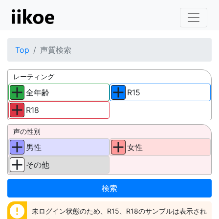
Top
声質検索
レーティング
全年齢
R15
R18
声の性別
男性
女性
その他
error
未ログイン状態のため、R15、R18のサンプルは表示され