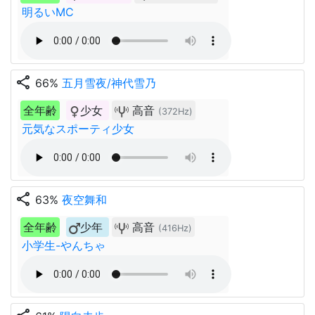
明るいMC
share
66%
五月雪夜/神代雪乃
全年齢
少女
高音
(372Hz)
元気なスポーティ少女
share
63%
夜空舞和
全年齢
少年
高音
(416Hz)
小学生-やんちゃ