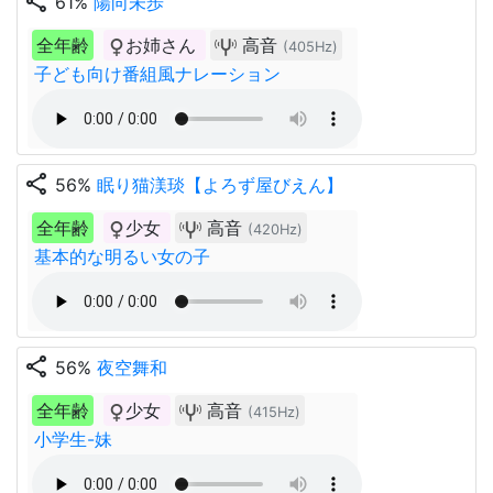
share
61%
陽向未歩
全年齢
お姉さん
高音
(405Hz)
子ども向け番組風ナレーション
share
56%
眠り猫渼琰【よろず屋びえん】
全年齢
少女
高音
(420Hz)
基本的な明るい女の子
share
56%
夜空舞和
全年齢
少女
高音
(415Hz)
小学生-妹