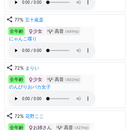
share
77%
五十嵐斎
全年齢
少女
高音
(441Hz)
にゃんこ喋り
share
72%
まりい
全年齢
少女
高音
(402Hz)
のんびりおバカ女子
share
72%
花野ここ
全年齢
お姉さん
高音
(427Hz)