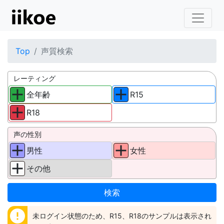
Top
声質検索
レーティング
全年齢
R15
R18
声の性別
男性
女性
その他
error
未ログイン状態のため、R15、R18のサンプルは表示され