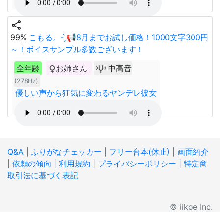
share
99%
こもる。- ̗̀📢8月までお試し価格！1000文字300円
～！ボイスサンプル多数ございます！
全年齢
お姉さん
中高音
(278Hz)
優しい声から狂気に変わるヤンデレ彼女
Q&A
|
ふりがなチェッカー
|
フリー台本(休止)
|
画面紹介
|
依頼の傾向
|
利用規約
|
プライバシーポリシー
|
特定商
取引法に基づく表記
© iikoe Inc.