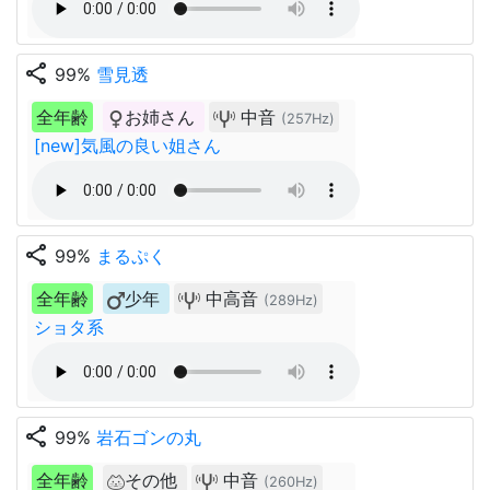
share
99%
雪見透
全年齢
お姉さん
中音
(257Hz)
[new]気風の良い姐さん
share
99%
まるぷく
全年齢
少年
中高音
(289Hz)
ショタ系
share
99%
岩石ゴンの丸
全年齢
その他
中音
(260Hz)