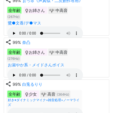
share
99%
ぉっゅ《声真似・二次創作専用》
全年齢
お姉さん
中高音
(267Hz)
鷺●文香/デ●マス
share
99%
奈凸
全年齢
お姉さん
中高音
(276Hz)
お淑やか系・メイドさんボイス
share
99%
白兎るりり
全年齢
少女
高音
(364Hz)
好き※ダイナミックマイク+雑音処理+ノーマライ
ズ