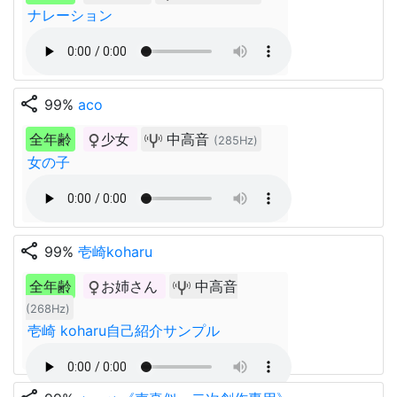
ナレーション
share
99%
aco
全年齢
少女
中高音
(285Hz)
女の子
share
99%
壱崎koharu
全年齢
お姉さん
中高音
(268Hz)
壱崎 koharu自己紹介サンプル