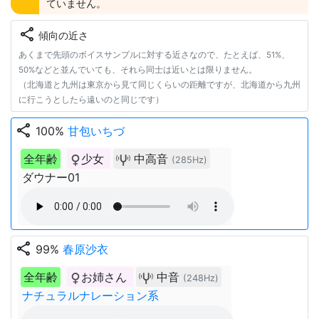
ていません。
share
傾向の近さ
あくまで先頭のボイスサンプルに対する近さなので、たとえば、51%、
50%などと並んでいても、それら同士は近いとは限りません。
（北海道と九州は東京から見て同じくらいの距離ですが、北海道から九州
に行こうとしたら遠いのと同じです）
share
100%
甘包いちづ
全年齢
少女
中高音
(285Hz)
ダウナー01
share
99%
春原沙衣
全年齢
お姉さん
中音
(248Hz)
ナチュラルナレーション系