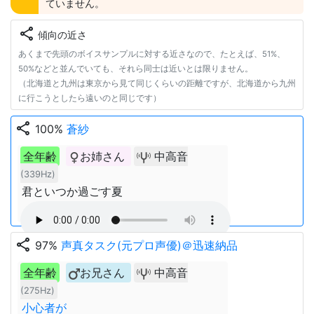
ていません。
share
傾向の近さ
あくまで先頭のボイスサンプルに対する近さなので、たとえば、51%、
50%などと並んでいても、それら同士は近いとは限りません。
（北海道と九州は東京から見て同じくらいの距離ですが、北海道から九州
に行こうとしたら遠いのと同じです）
share
100%
蒼紗
全年齢
お姉さん
中高音
(339Hz)
君といつか過ごす夏
share
97%
声真タスク(元プロ声優)＠迅速納品
全年齢
お兄さん
中高音
(275Hz)
小心者が