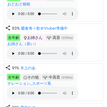
おどおど根暗
share
93%
榮倉寿々歌＠Vtuber準備中
全年齢
お姉さん
高音
(370Hz)
お姉さん（若い）
share
91%
氷上のあ
全年齢
その他
中高音
(319Hz)
ナレーション_スポーツ系