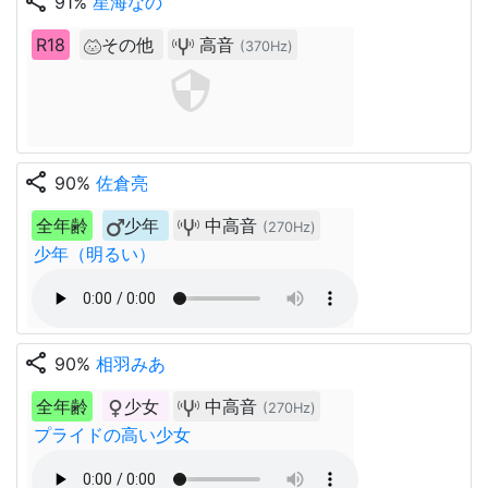
share
91%
星海なの
R18
その他
高音
(370Hz)
share
90%
佐倉亮
全年齢
少年
中高音
(270Hz)
少年（明るい）
share
90%
相羽みあ
全年齢
少女
中高音
(270Hz)
プライドの高い少女