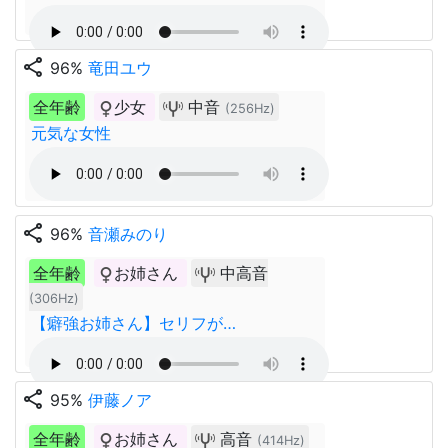
share
96%
竜田ユウ
全年齢
少女
中音
(256Hz)
元気な女性
share
96%
音瀬みのり
全年齢
お姉さん
中高音
(306Hz)
【癖強お姉さん】セリフが…
share
95%
伊藤ノア
全年齢
お姉さん
高音
(414Hz)