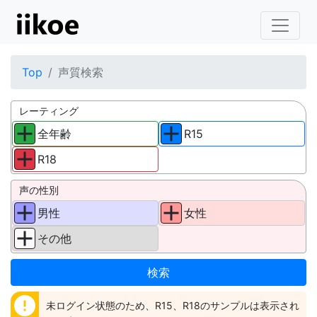
Top
声質検索
レーティング
全年齢
R15
R18
声の性別
男性
女性
その他
error
未ログイン状態のため、R15、R18のサンプルは表示され