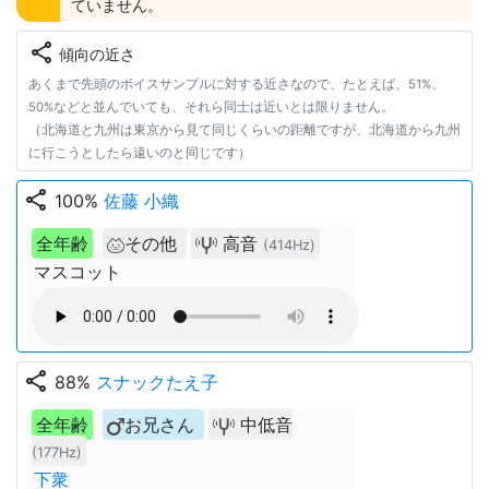
ていません。
share
傾向の近さ
あくまで先頭のボイスサンプルに対する近さなので、たとえば、51%、
50%などと並んでいても、それら同士は近いとは限りません。
（北海道と九州は東京から見て同じくらいの距離ですが、北海道から九州
に行こうとしたら遠いのと同じです）
share
100%
佐藤 小織
全年齢
その他
高音
(414Hz)
マスコット
share
88%
スナックたえ子
全年齢
お兄さん
中低音
(177Hz)
下衆