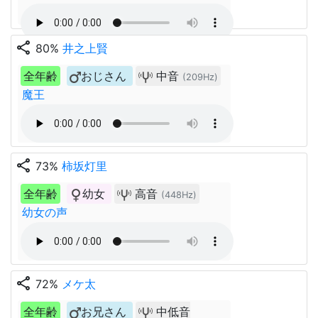
share
80%
井之上賢
全年齢
おじさん
中音
(209Hz)
魔王
share
73%
柿坂灯里
全年齢
幼女
高音
(448Hz)
幼女の声
share
72%
メケ太
全年齢
お兄さん
中低音