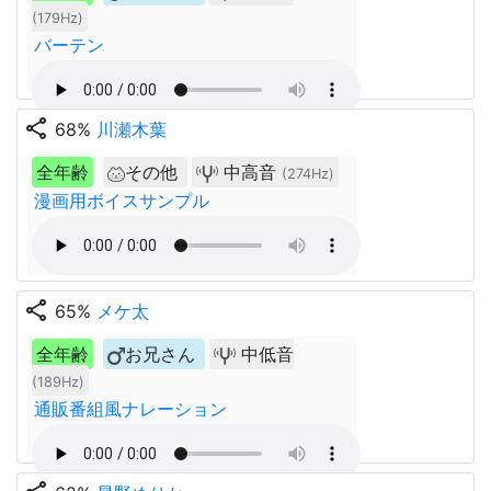
(179Hz)
バーテン
share
68%
川瀬木葉
全年齢
その他
中高音
(274Hz)
漫画用ボイスサンプル
share
65%
メケ太
全年齢
お兄さん
中低音
(189Hz)
通販番組風ナレーション