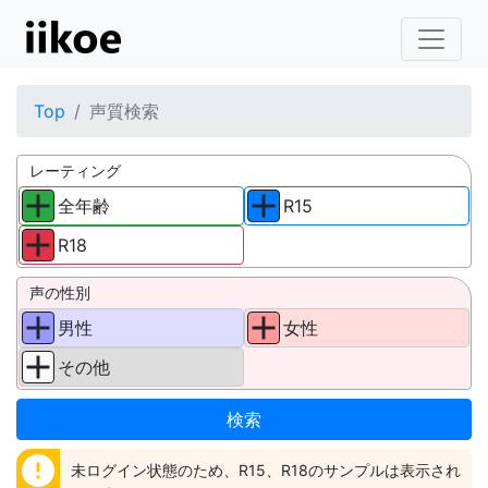
Top
声質検索
レーティング
全年齢
R15
R18
声の性別
男性
女性
その他
error
未ログイン状態のため、R15、R18のサンプルは表示され