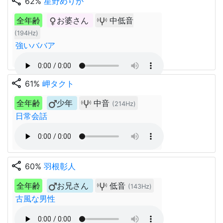
share
62%
星野めりか
全年齢
お婆さん
中低音
(194Hz)
強いババア
share
61%
岬タクト
全年齢
少年
中音
(214Hz)
日常会話
share
60%
羽根彰人
全年齢
お兄さん
低音
(143Hz)
古風な男性