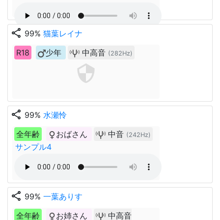
share
99%
猫葉レイナ
R18
少年
中高音
(282Hz)
share
99%
水瀬怜
全年齢
おばさん
中音
(242Hz)
サンプル4
share
99%
一葉ありす
全年齢
お姉さん
中高音