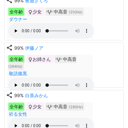
share
99%
夜遊ざくろ
全年齢
少女
中高音
(310Hz)
ダウナー
share
99%
伊藤ノア
全年齢
お姉さん
中高音
(264Hz)
敬語腹黒
share
99%
白茶みかん
全年齢
少女
中高音
(290Hz)
祈る女性