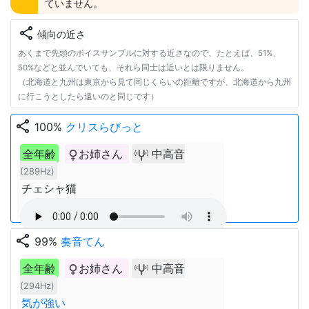
ていません。
share
傾向の近さ
あくまで先頭のボイスサンプルに対する近さなので、たとえば、51%、
50%などと並んでいても、それら同士は近いとは限りません。
（北海道と九州は東京から見て同じくらいの距離ですが、北海道から九州
に行こうとしたら遠いのと同じです）
share
100%
クリスらびっと
全年齢
お姉さん
中高音
(289Hz)
チェシャ猫
share
99%
奏音てん
全年齢
お姉さん
中高音
(294Hz)
気が強い