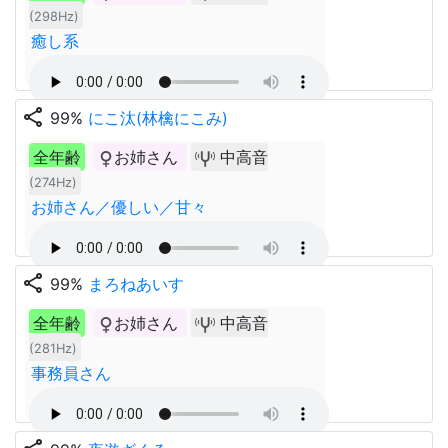
(298Hz)
癒し系
share
99%
にこ汰(林檎にこみ)
全年齢
お姉さん
中高音
(274Hz)
お姉さん／優しい／甘々
share
99%
まろねあいす
全年齢
お姉さん
中高音
(281Hz)
事務員さん