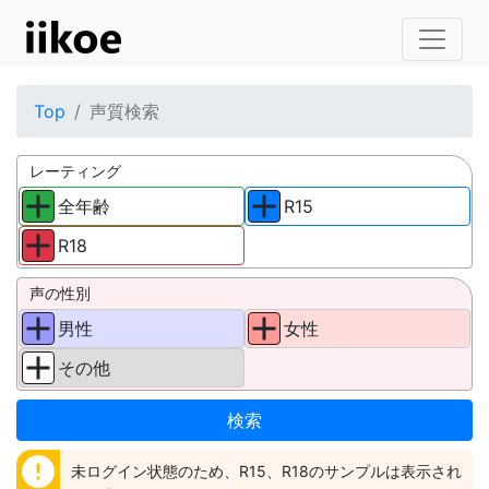
Top
声質検索
レーティング
全年齢
R15
R18
声の性別
男性
女性
その他
error
未ログイン状態のため、R15、R18のサンプルは表示され