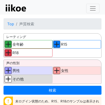
Top
声質検索
レーティング
全年齢
R15
R18
声の性別
男性
女性
その他
error
未ログイン状態のため、R15、R18のサンプルは表示され