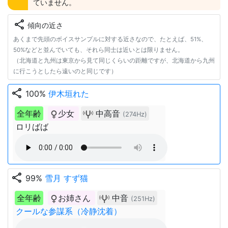
ていません。
share
傾向の近さ
あくまで先頭のボイスサンプルに対する近さなので、たとえば、51%、
50%などと並んでいても、それら同士は近いとは限りません。
（北海道と九州は東京から見て同じくらいの距離ですが、北海道から九州
に行こうとしたら遠いのと同じです）
share
100%
伊木垣れた
全年齢
少女
中高音
(274Hz)
ロリばば
share
99%
雪月 すず猫
全年齢
お姉さん
中音
(251Hz)
クールな参謀系（冷静沈着）