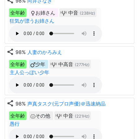
share
98%
向井さなぎ
全年齢
お姉さん
中音
(238Hz)
狂気が漂うお姉さん
share
98%
人妻のかろみえ
全年齢
少年
中高音
(277Hz)
主人公っぽい少年
share
98%
声真タスク(元プロ声優)＠迅速納品
全年齢
その他
中音
(221Hz)
愚行