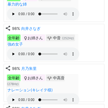
暴力的な姉
share
98%
向井さなぎ
全年齢
お姉さん
中音
(252Hz)
強め女子
share
98%
月乃朱里
全年齢
お姉さん
中高音
(278Hz)
ナレーション(キレイテ様)