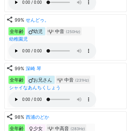
share
99%
せんどゥ。
全年齢
幼児
中音
(250Hz)
幼稚園児
share
99%
深崎 琴
全年齢
お兄さん
中音
(231Hz)
シャイなあんちくしょう
share
98%
西浦のどか
全年齢
少女
中高音
(283Hz)