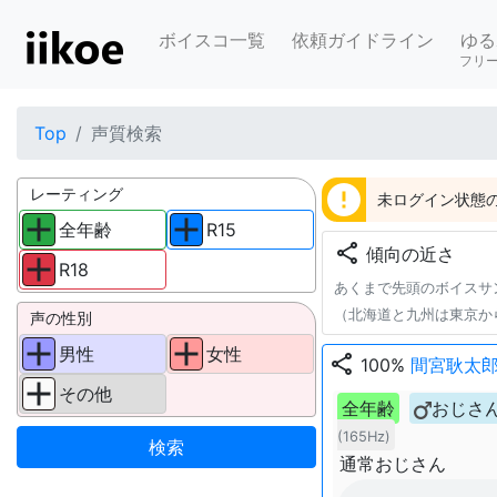
ボイスコ一覧
依頼ガイドライン
ゆる
フリ
Top
声質検索
error
レーティング
未ログイン状態の
全年齢
R15
share
傾向の近さ
R18
あくまで先頭のボイスサ
（北海道と九州は東京か
声の性別
男性
女性
share
100%
間宮耿太
その他
全年齢
おじさ
(165Hz)
通常おじさん