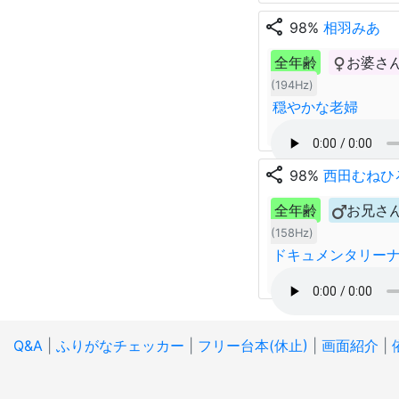
share
98%
相羽みあ
全年齢
お婆さ
(194Hz)
穏やかな老婦
share
98%
西田むねひ
全年齢
お兄さ
(158Hz)
ドキュメンタリー
Q&A
|
ふりがなチェッカー
|
フリー台本(休止)
|
画面紹介
|