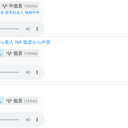
中低音
(162Hz)
生 若手社会人 独身中年
年から老人 NA 低音から中音
ん
低音
(130Hz)
ん
低音
(141Hz)