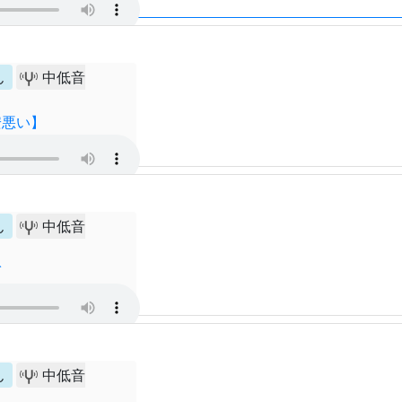
ん
中低音
安悪い】
ん
中低音
ぎ
ん
中低音