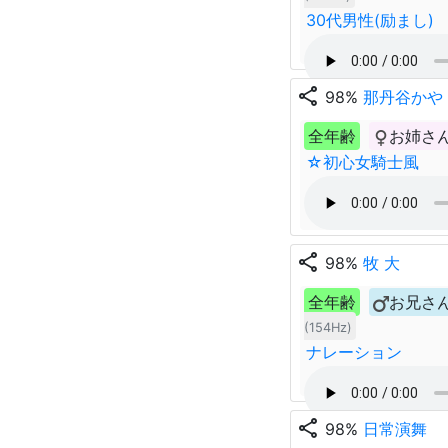
30代男性(励まし)
share
98%
那丹谷かや
全年齢
お姉さ
☆初心女騎士風
share
98%
牧 大
全年齢
お兄さ
(154Hz)
ナレーション
share
98%
日常演舞