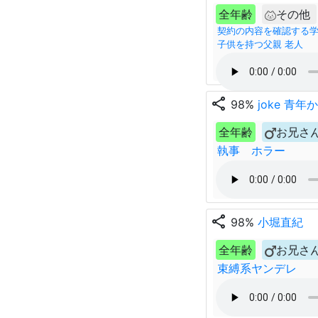
全年齢
その他
契約の内容を確認する学
子供を持つ父親 老人
share
98%
joke 青
全年齢
お兄さ
執事 ホラー
share
98%
小堀直紀
全年齢
お兄さ
束縛系ヤンデレ