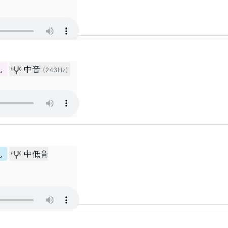
ん
中音
(243Hz)
ん
中低音