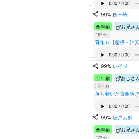
share
99%
四十崎
全年齢
お兄さ
(167Hz)
青年５【悪役・治
share
99%
レイジ
全年齢
おじさ
(154Hz)
落ち着いた賞金稼
share
99%
坂戸大起
全年齢
お兄さ
(172Hz)