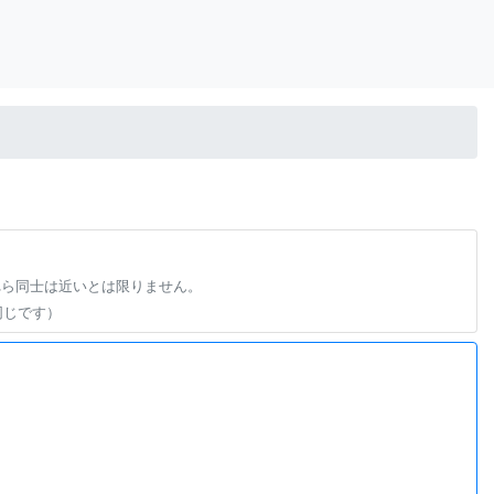
れら同士は近いとは限りません。
同じです）