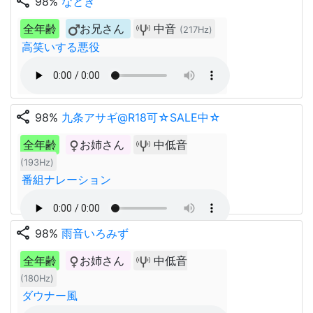
share
98%
なとき
全年齢
お兄さん
中音
(217Hz)
高笑いする悪役
share
98%
九条アサギ@R18可☆SALE中☆
全年齢
お姉さん
中低音
(193Hz)
番組ナレーション
share
98%
雨音いろみず
全年齢
お姉さん
中低音
(180Hz)
ダウナー風