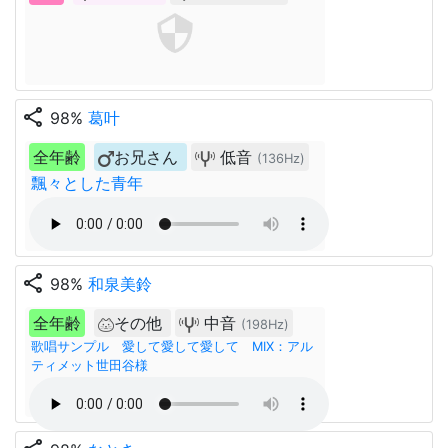
share
98%
葛叶
全年齢
お兄さん
低音
(136Hz)
飄々とした青年
share
98%
和泉美鈴
全年齢
その他
中音
(198Hz)
歌唱サンプル 愛して愛して愛して MIX：アル
ティメット世田谷様