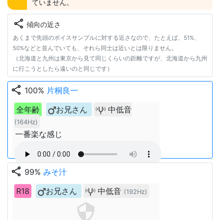
ていません。
share
傾向の近さ
あくまで先頭のボイスサンプルに対する近さなので、たとえば、51%、
50%などと並んでいても、それら同士は近いとは限りません。
（北海道と九州は東京から見て同じくらいの距離ですが、北海道から九州
に行こうとしたら遠いのと同じです）
share
100%
片桐良一
全年齢
お兄さん
中低音
(164Hz)
一番楽な感じ
share
99%
みそ汁
R18
お兄さん
中低音
(192Hz)