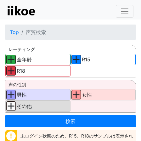
Top
声質検索
レーティング
全年齢
R15
R18
声の性別
男性
女性
その他
error
未ログイン状態のため、R15、R18のサンプルは表示され