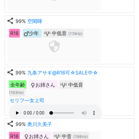
share
99%
空閑暉
R18
少年
中低音
(174Hz)
share
99%
九条アサギ@R18可☆SALE中☆
全年齢
お姉さん
中低音
(193Hz)
セリフ—女上司
share
99%
奥川久美子
R18
お姉さん
中音
(198Hz)