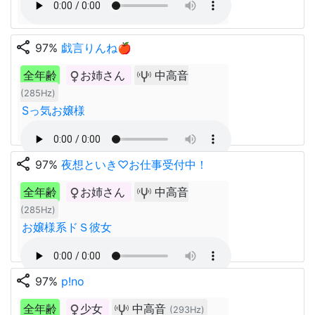
share
97%
戯言りんね🍎
全年齢
お姉さん
中高音
(285Hz)
Sっ気お嬢様
share
97%
夜想といき♡お仕事受付中！
全年齢
お姉さん
中高音
(285Hz)
お嬢様系ドＳ彼女
share
97%
p!no
全年齢
少女
中高音
(293Hz)