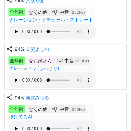
share
94%
八茶やえ
全年齢
その他
中音
(252Hz)
ナレーション：ナチュラル・ストレート
share
94%
染斐よしの
全年齢
お姉さん
中音
(210Hz)
ナレーション(しっとり)
share
94%
海雲みつる
全年齢
その他
中音
(220Hz)
抜けてるAI