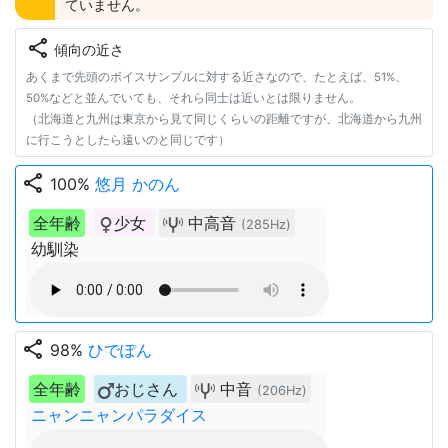
ていません。
share
傾向の近さ
あくまで先頭のボイスサンプルに対する近さなので、たとえば、51%、
50%などと並んでいても、それら同士は近いとは限りません。
（北海道と九州は東京から見て同じくらいの距離ですが、北海道から九州
に行こうとしたら遠いのと同じです）
share
100%
悠月 かのん
全年齢
少女
中高音
(285Hz)
幼馴染
share
98%
ひでぽん
全年齢
おじさん
中音
(206Hz)
ニャンニャンパラダイス