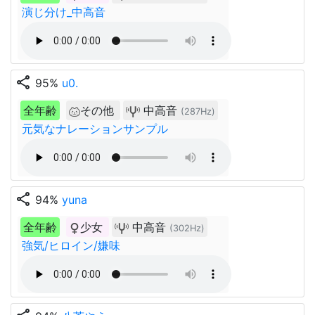
演じ分け_中高音
share
95%
u0.
全年齢
その他
中高音
(287Hz)
元気なナレーションサンプル
share
94%
yuna
全年齢
少女
中高音
(302Hz)
強気/ヒロイン/嫌味