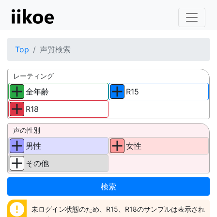
Top
声質検索
レーティング
全年齢
R15
R18
声の性別
男性
女性
その他
error
未ログイン状態のため、R15、R18のサンプルは表示され