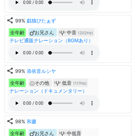
share
99%
戯猫びたぁず
全年齢
お兄さん
中音
(202Hz)
テレビ通販ナレーション（BGMあり）
share
99%
添依音ルシヤ
全年齢
その他
低音
(117Hz)
ナレーション（ドキュメンタリー）
share
98%
和慶
全年齢
お兄さん
中低音