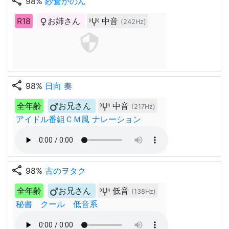
share
98%
紗倉かのん
R18
お姉さん
中音
(242Hz)
share
98%
日向 奏
全年齢
お兄さん
中音
(217Hz)
アイドル番組ＣＭ風 ナレーション
share
98%
古のヲタク
全年齢
お兄さん
低音
(138Hz)
秘書 クール 低音系