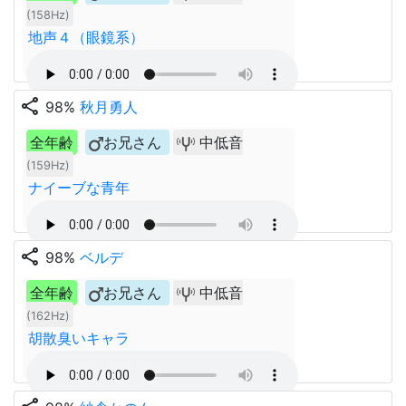
(158Hz)
地声４（眼鏡系）
share
98%
秋月勇人
全年齢
お兄さん
中低音
(159Hz)
ナイーブな青年
share
98%
ベルデ
全年齢
お兄さん
中低音
(162Hz)
胡散臭いキャラ