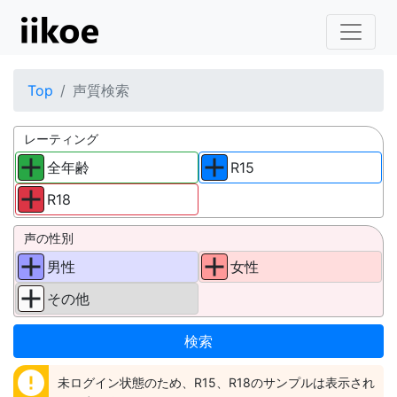
Top
声質検索
レーティング
全年齢
R15
R18
声の性別
男性
女性
その他
error
未ログイン状態のため、R15、R18のサンプルは表示され