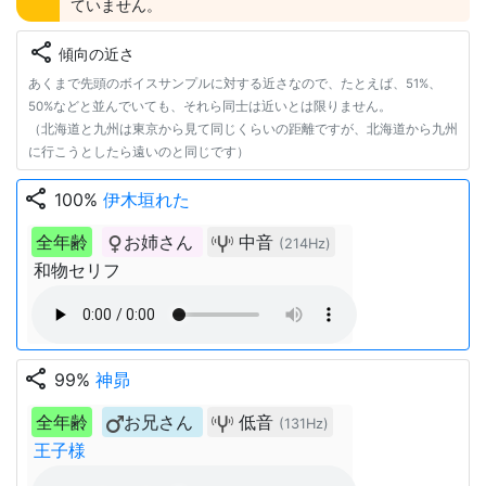
ていません。
share
傾向の近さ
あくまで先頭のボイスサンプルに対する近さなので、たとえば、51%、
50%などと並んでいても、それら同士は近いとは限りません。
（北海道と九州は東京から見て同じくらいの距離ですが、北海道から九州
に行こうとしたら遠いのと同じです）
share
100%
伊木垣れた
全年齢
お姉さん
中音
(214Hz)
和物セリフ
share
99%
神昴
全年齢
お兄さん
低音
(131Hz)
王子様