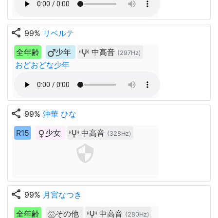
share
99%
リベルテ
全年齢
少年
中高音
(297Hz)
おどおどな少年
share
99%
沖華 ひな
R15
少女
中高音
(328Hz)
share
99%
月宮なつき
全年齢
その他
中高音
(280Hz)