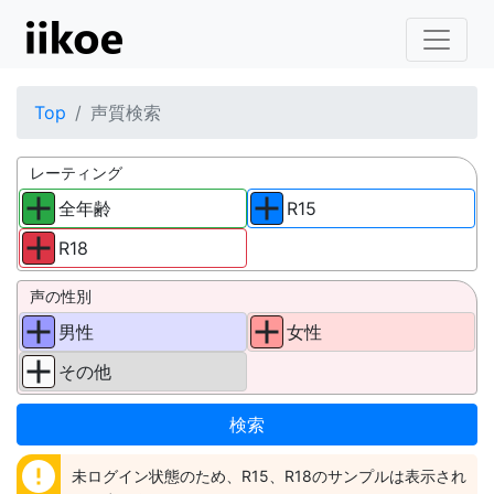
Top
声質検索
レーティング
全年齢
R15
R18
声の性別
男性
女性
その他
error
未ログイン状態のため、R15、R18のサンプルは表示され