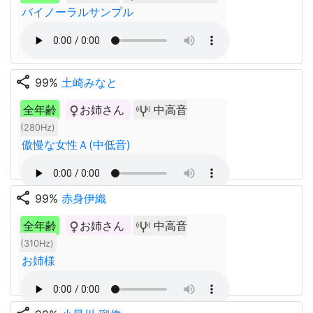
バイノーラルサンプル
share
99%
土崎みなと
全年齢
お姉さん
中高音
(280Hz)
傲慢な女性Ａ(中低音)
share
99%
赤身伊織
全年齢
お姉さん
中高音
(310Hz)
お姉様