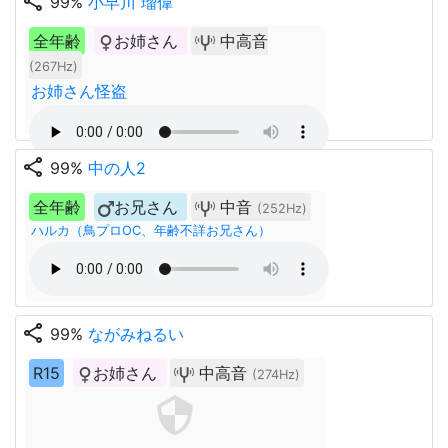
share
99%
小早川 瑠偉
全年齢
お姉さん
中高音
(267Hz)
お姉さん怪盗
share
99%
中の人2
全年齢
お兄さん
中音
(252Hz)
ハルカ（鳥プロOC、年齢不詳お兄さん）
share
99%
ながみねるい
R15
お姉さん
中高音
(274Hz)