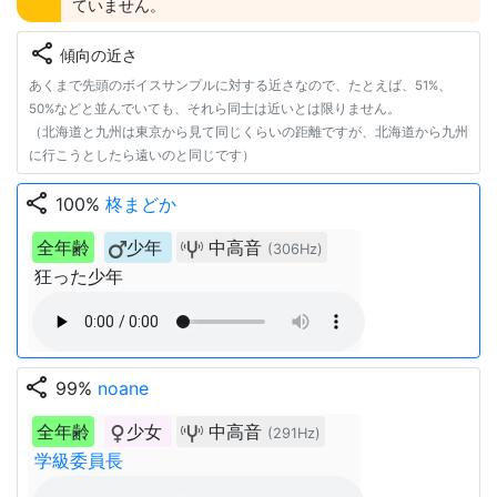
ていません。
share
傾向の近さ
あくまで先頭のボイスサンプルに対する近さなので、たとえば、51%、
50%などと並んでいても、それら同士は近いとは限りません。
（北海道と九州は東京から見て同じくらいの距離ですが、北海道から九州
に行こうとしたら遠いのと同じです）
share
100%
柊まどか
全年齢
少年
中高音
(306Hz)
狂った少年
share
99%
noane
全年齢
少女
中高音
(291Hz)
学級委員長