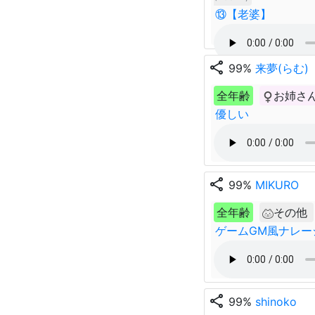
⑬【老婆】
share
99%
来夢(らむ)
全年齢
お姉さ
優しい
share
99%
MIKURO
全年齢
その他
ゲームGM風ナレー
share
99%
shinoko