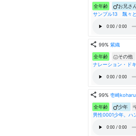
全年齢
お兄さ
サンプル13 飄々
share
99%
紫織
全年齢
その他
ナレーション・ドキ
share
99%
壱崎koharu
全年齢
少年
男性0001少年。ハ