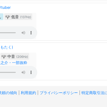
uber
ん
低音
(137Hz)
もたく)
中音
(206Hz)
龍之介・一部抜粋
依頼の傾向
|
利用規約
|
プライバシーポリシー
|
特定商取引法