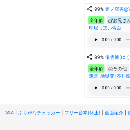
share
99%
狙ノ塚善@Vt
全年齢
お兄さ
理屈っぽい告白
share
99%
湯雲琢(ゆく
全年齢
その他
朗読｢地獄変｣芥川
Q&A
|
ふりがなチェッカー
|
フリー台本(休止)
|
画面紹介
|