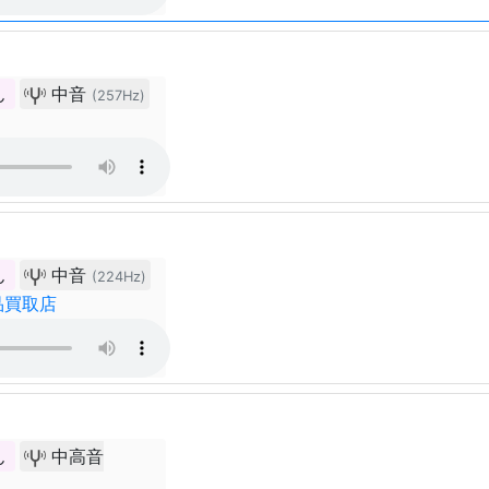
ん
中音
(257Hz)
ん
中音
(224Hz)
品買取店
ん
中高音