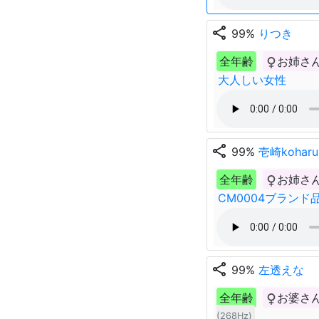
share
99%
りつき
全年齢
お姉さ
大人しい女性
share
99%
壱崎koharu
全年齢
お姉さ
CM0004ブランド
share
99%
左透えな
全年齢
お婆さ
(268Hz)