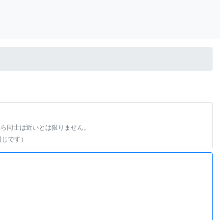
れら同士は近いとは限りません。
同じです）