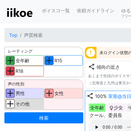
ボイスコ一覧
依頼ガイドライン
ゆる
フリ
Top
声質検索
error
レーティング
未ログイン状態の
全年齢
R15
share
傾向の近さ
R18
あくまで先頭のボイスサ
（北海道と九州は東京か
声の性別
男性
女性
share
100%
実亜@当日
その他
全年齢
少女
クール、委員長