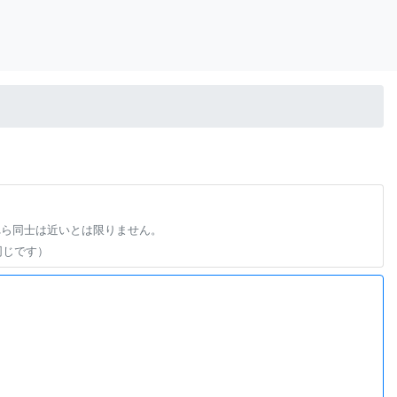
れら同士は近いとは限りません。
同じです）