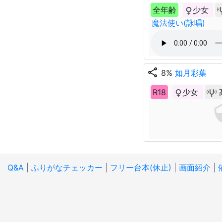
全年齢
少女
魔法使い(詠唱)
share
8%
如月彩葉
R18
少女
Q&A
|
ふりがなチェッカー
|
フリー台本(休止)
|
画面紹介
|