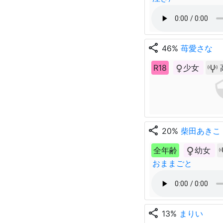
share
46%
苺愛さな
R18
少女
share
20%
柴田あきこ
全年齢
幼女
おままごと
share
13%
まりい