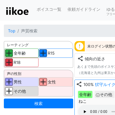
ボイスコ一覧
依頼ガイドライン
ゆる
フリ
Top
声質検索
error
レーティング
未ログイン状態の
全年齢
R15
share
傾向の近さ
R18
あくまで先頭のボイスサ
（北海道と九州は東京か
声の性別
男性
女性
share
100%
犾守ルイ
その他
全年齢
その他
ねこ