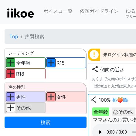
ボイスコ一覧
依頼ガイドライン
ゆる
フリ
Top
声質検索
error
レーティング
未ログイン状態の
全年齢
R15
share
傾向の近さ
R18
あくまで先頭のボイスサ
（北海道と九州は東京か
声の性別
男性
女性
share
100%
桃🍑瞳
その他
全年齢
その他
ママさんのお買い