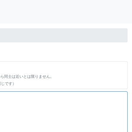
れら同士は近いとは限りません。
同じです）