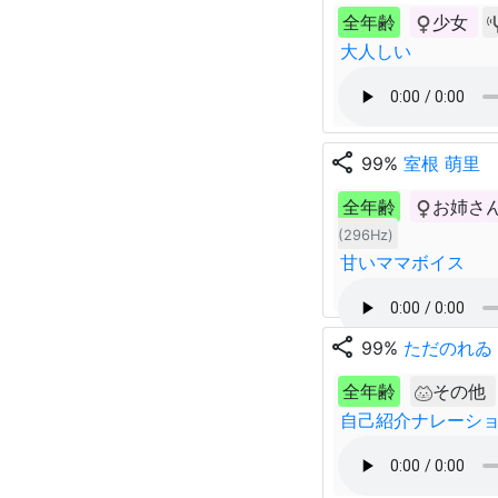
全年齢
少女
大人しい
share
99%
室根 萌里
全年齢
お姉さ
(296Hz)
甘いママボイス
share
99%
ただのれゐ
全年齢
その他
自己紹介ナレーシ