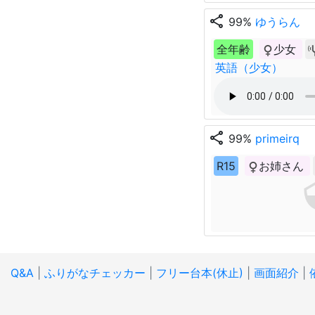
share
99%
ゆうらん
全年齢
少女
英語（少女）
share
99%
primeirq
R15
お姉さん
Q&A
|
ふりがなチェッカー
|
フリー台本(休止)
|
画面紹介
|