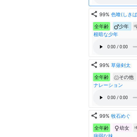
share
99%
色喰(しきば
全年齢
少年
根暗な少年
share
99%
草薙剣太
全年齢
その他
ナレーション
share
99%
牧石めぐ
全年齢
幼女
病弱な妹