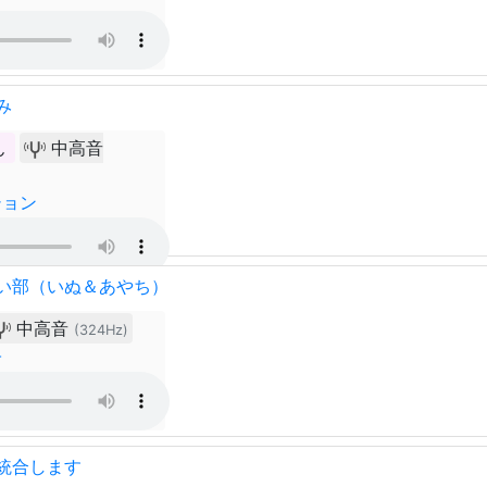
み
ん
中高音
ション
い部（いぬ＆あやち）
中高音
(324Hz)
子
統合します