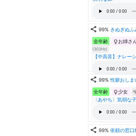
share
99%
きぬぎぬふ
全年齢
お姉さ
(303Hz)
【中高音】ナレー
share
99%
性癖おしま
全年齢
少女
〈あやち〉気弱な
share
99%
依頼の窓口