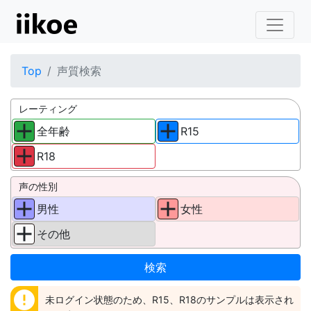
Top
声質検索
レーティング
全年齢
R15
R18
声の性別
男性
女性
その他
error
未ログイン状態のため、R15、R18のサンプルは表示され