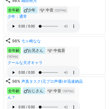
share
98%
織部秋月
全年齢
少年
中音
(207Hz)
少年：通常
share
98%
七ヶ崎なな
全年齢
お兄さん
中低音
(161Hz)
クールな天才キャラ
share
98%
声真タスク(元プロ声優)＠迅速納品
全年齢
おじさん
中音
(197Hz)
ん？