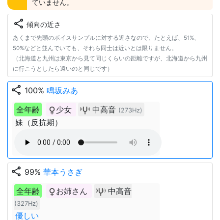
ていません。
share
傾向の近さ
あくまで先頭のボイスサンプルに対する近さなので、たとえば、51%、
50%などと並んでいても、それら同士は近いとは限りません。
（北海道と九州は東京から見て同じくらいの距離ですが、北海道から九州
に行こうとしたら遠いのと同じです）
share
100%
鳴坂みあ
全年齢
少女
中高音
(273Hz)
妹（反抗期）
share
99%
華本うさぎ
全年齢
お姉さん
中高音
(327Hz)
優しい