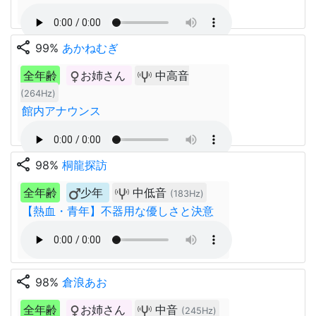
share
99%
あかねむぎ
全年齢
お姉さん
中高音
(264Hz)
館内アナウンス
share
98%
桐龍探訪
全年齢
少年
中低音
(183Hz)
【熱血・青年】不器用な優しさと決意
share
98%
倉浪あお
全年齢
お姉さん
中音
(245Hz)