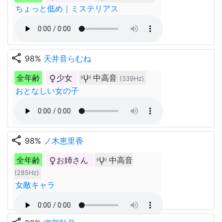
ちょっと低め｜ミステリアス
share
98%
天井音らむね
全年齢
少女
中高音
(339Hz)
おとなしい女の子
share
98%
ノ木恵里香
全年齢
お姉さん
中高音
(285Hz)
女敵キャラ