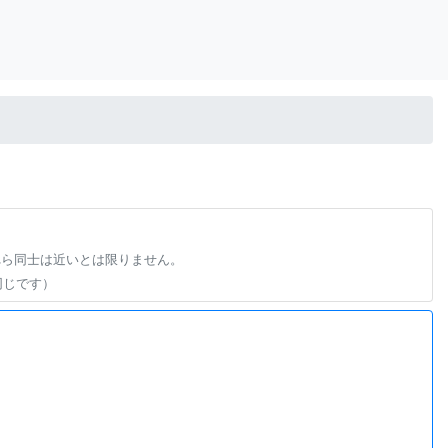
れら同士は近いとは限りません。
同じです）