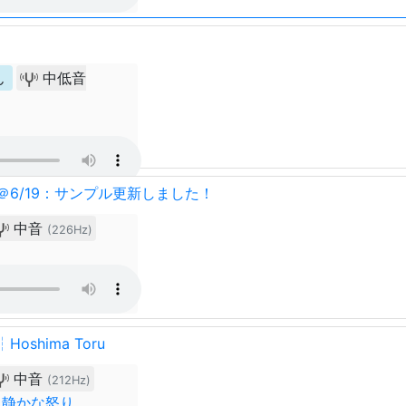
ん
中低音
＠6/19：サンプル更新しました！
中音
(226Hz)
oshima Toru
中音
(212Hz)
】静かな怒り