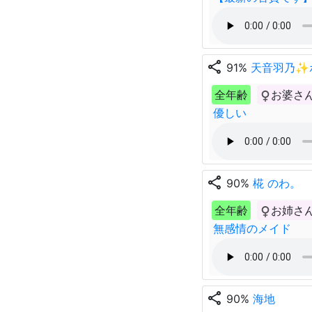
share
91%
天音羽乃✨
全年齢
お婆さ
優しい
share
90%
椛 のわ。
全年齢
お姉さ
無感情のメイド
share
90%
海地