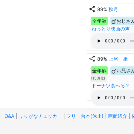
share
89%
秋月
全年齢
おじさ
ねっとり映画の声
share
89%
上尾 相
全年齢
お兄さ
(150Hz)
ドーナツ食べる？
Q&A
|
ふりがなチェッカー
|
フリー台本(休止)
|
画面紹介
|