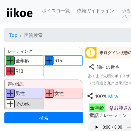
ボイスコ一覧
依頼ガイドライン
ゆる
フリ
Top
声質検索
error
レーティング
未ログイン状態の
全年齢
R15
share
傾向の近さ
R18
あくまで先頭のボイスサ
（北海道と九州は東京か
声の性別
男性
女性
share
100%
Mira
その他
全年齢
お姉さ
童話ナレーション