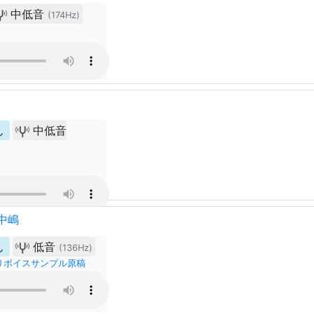
中低音
(174Hz)
ん
中低音
中嶋
ん
低音
(136Hz)
りボイスサンプル原稿