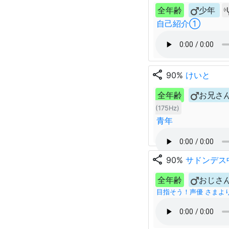
全年齢
少年
自己紹介①
share
90%
けいと
全年齢
お兄さ
(175Hz)
青年
share
90%
サドンデス
全年齢
おじさ
目指そう！声優 さまよ