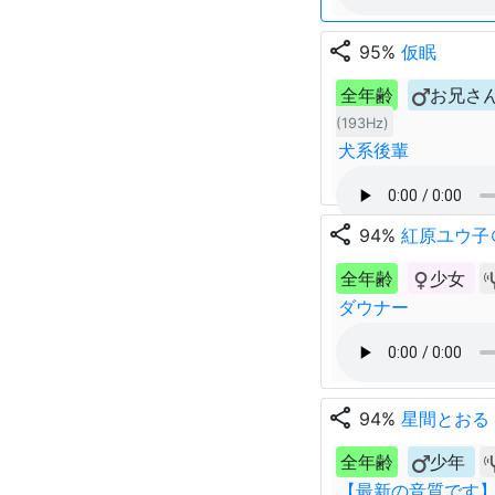
share
95%
仮眠
全年齢
お兄さ
(193Hz)
犬系後輩
share
94%
紅原ユウ子
全年齢
少女
ダウナー
share
94%
星間とおる┆H
全年齢
少年
【最新の音質です