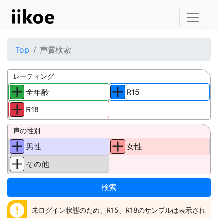
Top
声質検索
レーティング
全年齢
R15
R18
声の性別
男性
女性
その他
error
未ログイン状態のため、R15、R18のサンプルは表示され