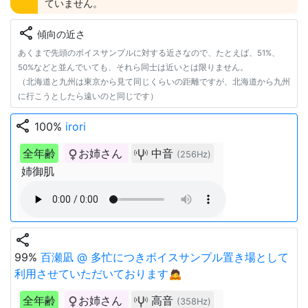
ていません。
share
傾向の近さ
あくまで先頭のボイスサンプルに対する近さなので、たとえば、51%、
50%などと並んでいても、それら同士は近いとは限りません。
（北海道と九州は東京から見て同じくらいの距離ですが、北海道から九州
に行こうとしたら遠いのと同じです）
share
100%
irori
全年齢
お姉さん
中音
(256Hz)
姉御肌
share
99%
百瀬凪 @ 多忙につきボイスサンプル置き場として
利用させていただいております🙇
全年齢
お姉さん
高音
(358Hz)