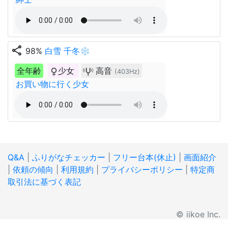
share
98%
白雪 千冬❄
全年齢
少女
高音
(403Hz)
お買い物に行く少女
Q&A
|
ふりがなチェッカー
|
フリー台本(休止)
|
画面紹介
|
依頼の傾向
|
利用規約
|
プライバシーポリシー
|
特定商
取引法に基づく表記
© iikoe Inc.