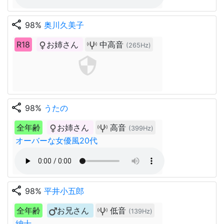
share
98%
奥川久美子
R18
お姉さん
中高音
(265Hz)
share
98%
うたの
全年齢
お姉さん
高音
(399Hz)
オーバーな女優風20代
share
98%
平井小五郎
全年齢
お兄さん
低音
(139Hz)
紳士