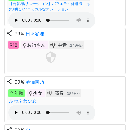
【高音域/ナレーション】バラエティ番組風 元
気/明るい/コミカルなナレーション
share
99%
日々谷浬
R18
お姉さん
中音
(249Hz)
share
99%
薄伽鬨乃
全年齢
少女
高音
(389Hz)
ふわふわ少女
share