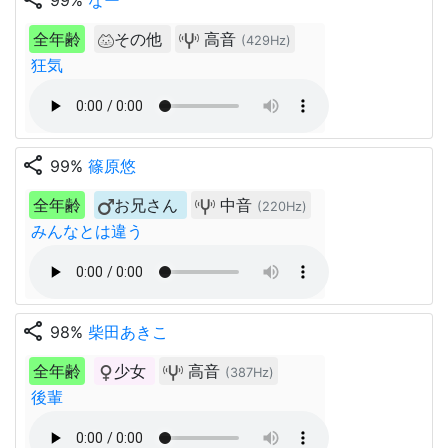
99%
なー
全年齢
その他
高音
(429Hz)
狂気
share
99%
篠原悠
全年齢
お兄さん
中音
(220Hz)
みんなとは違う
share
98%
柴田あきこ
全年齢
少女
高音
(387Hz)
後輩