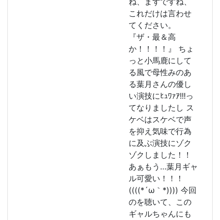
ね、まずですね、
これだけは言わせ
てください。
『ザ・最＆高
か！！！！』 ちょ
っと小馬鹿にして
る風で母性みのあ
る葉月さんの優し
い演技にﾋｭﾜｧｱ!!!っ
てなりましたし ス
ケベはスケベで声
を抑え気味で行為
に及ぶ演技にゾク
ゾクしました！！
あぁもう…葉月ギャ
ル可愛い！！！
((((*´ω｀*)))) 今回
のを聴いて、この
ギャルちゃんにも