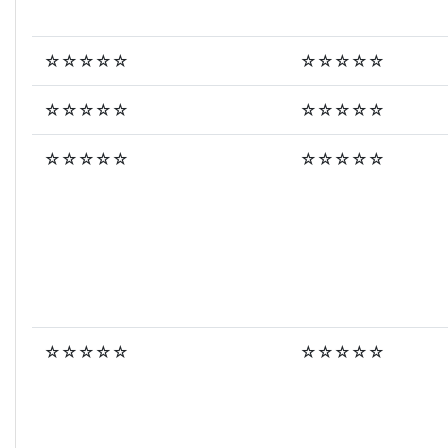
☆☆☆☆☆
☆☆☆☆☆
☆☆☆☆☆
☆☆☆☆☆
☆☆☆☆☆
☆☆☆☆☆
☆☆☆☆☆
☆☆☆☆☆