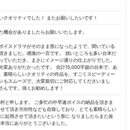
いクオリティでした！ またお願いしたいです！
た機会がありましたらお願いいたします。
ボイスドラマがそのまま形になったようで、聞いている
聴きました。感激の一言です。 拙いところも多い台本だ
っていただき、まさにイメージ通りの仕上がりでした。
変ありがたかったです。 合計15,000字超の台本で、あ
、素晴らしいクオリティの作品を、すごくスピーディー
ンもスムーズで、大変親切にご対応してくださいまし
さんです。強くお勧めします！
e 奥村と申します。 ご多忙の中早速ボイスの納品を頂きま
させて頂き方向性なども合致しており、とても素晴らしい
際に起用させて頂きたいという形に なりましたらまた改
は本当にありがとうございました。