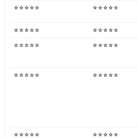
☆☆☆☆☆
☆☆☆☆☆
☆☆☆☆☆
☆☆☆☆☆
☆☆☆☆☆
☆☆☆☆☆
☆☆☆☆☆
☆☆☆☆☆
☆☆☆☆☆
☆☆☆☆☆