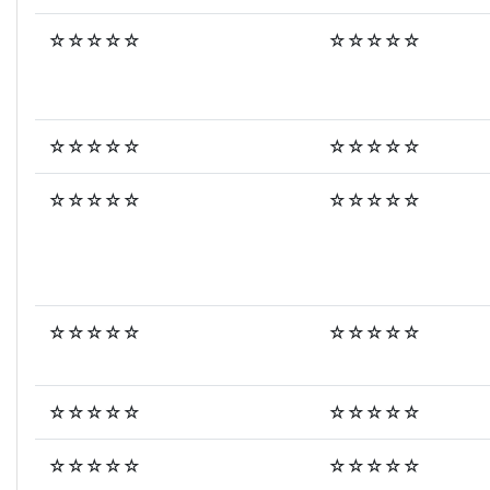
☆☆☆☆☆
☆☆☆☆☆
☆☆☆☆☆
☆☆☆☆☆
☆☆☆☆☆
☆☆☆☆☆
☆☆☆☆☆
☆☆☆☆☆
☆☆☆☆☆
☆☆☆☆☆
☆☆☆☆☆
☆☆☆☆☆