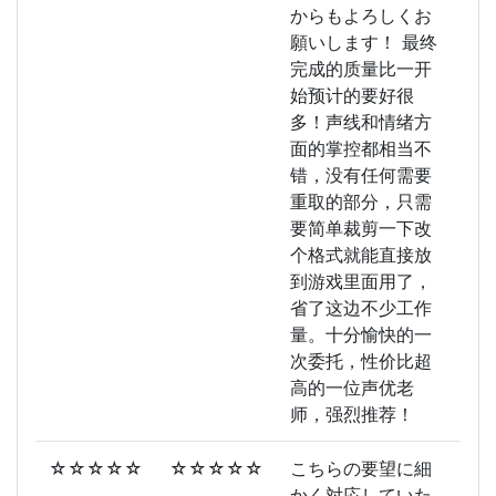
からもよろしくお
願いします！ 最终
完成的质量比一开
始预计的要好很
多！声线和情绪方
面的掌控都相当不
错，没有任何需要
重取的部分，只需
要简单裁剪一下改
个格式就能直接放
到游戏里面用了，
省了这边不少工作
量。十分愉快的一
次委托，性价比超
高的一位声优老
师，强烈推荐！
☆☆☆☆☆
☆☆☆☆☆
こちらの要望に細
かく対応していた