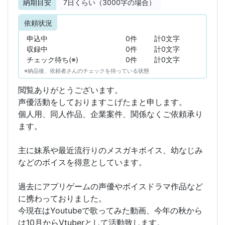
納期目安
7
日くらい（3000字の場合）
依頼状況
申込中
0件
計0文字
収録中
0件
計0文字
チェック待ち(※)
0件
計0文字
※納品後、依頼者さんのチェックを待っている状態
閲覧ありがとうございます。
声優活動をしておりますこげたまと申します。
個人用、同人作品、企業案件、関係なくご依頼承り
ます。
主に妹系や最近流行りのメスガキボイス、幼なじみ
などのボイスを得意としています。
過去にアプリゲームの声優やボイスドラマ作品など
に携わっておりました。
今現在はYoutubeで歌ってみた動画、今年の秋から
は10月からVtuberとして活動致します。