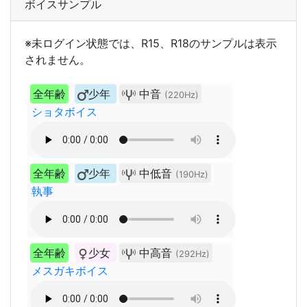
ボイスサンプル
※未ログイン状態では、R15、R18のサンプルは表示
されません。
全年齢
少年
中音
(220Hz)
ショタボイス
全年齢
少年
中低音
(190Hz)
執事
全年齢
少女
中高音
(292Hz)
メスガキボイス