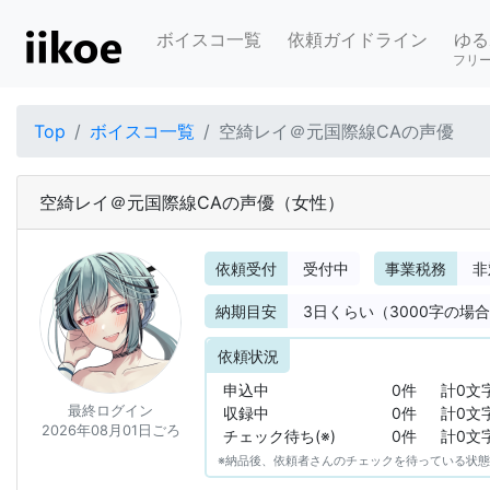
ボイスコ一覧
依頼ガイドライン
ゆる
フリ
Top
ボイスコ一覧
空綺レイ＠元国際線CAの声優
空綺レイ＠元国際線CAの声優
（女性）
依頼受付
受付中
事業税務
非
納期目安
3
日くらい（3000字の場
依頼状況
申込中
0件
計0文
最終ログイン
収録中
0件
計0文
2026年08月01日ごろ
チェック待ち(※)
0件
計0文
※納品後、依頼者さんのチェックを待っている状態