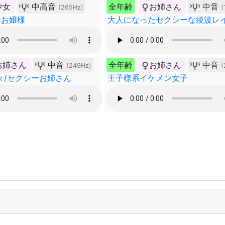
少女
中高音
全年齢
お姉さん
中音
(265Hz)
(
なお嬢様
大人になったセクシーな綾波レ
お姉さん
中音
全年齢
お姉さん
中音
(249Hz)
(
々/セクシーお姉さん
王子様系イケメン女子