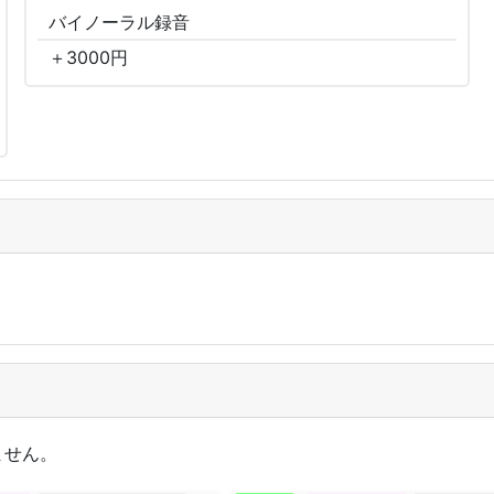
バイノーラル
録音
＋
3000
円
ません。