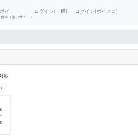
ボイ！
ログイン(一般)
ログイン(ボイスコ)
ー台本（協力サイト）
対応
合）
字
字
字