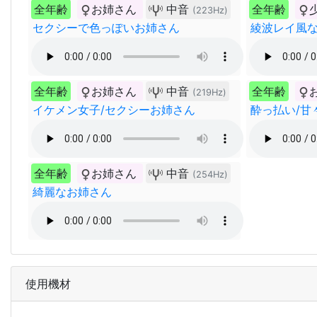
全年齢
お姉さん
中音
全年齢
(223Hz)
セクシーで色っぽいお姉さん
綾波レイ風
全年齢
お姉さん
中音
全年齢
(219Hz)
イケメン女子/セクシーお姉さん
酔っ払い/甘
全年齢
お姉さん
中音
(254Hz)
綺麗なお姉さん
使用機材