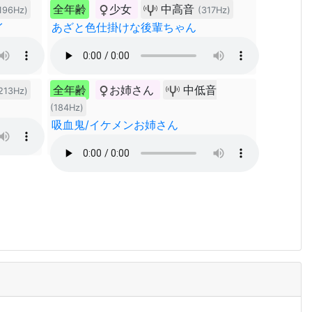
全年齢
少女
中高音
196Hz)
(317Hz)
イ
あざと色仕掛けな後輩ちゃん
全年齢
お姉さん
中低音
213Hz)
(184Hz)
吸血鬼/イケメンお姉さん