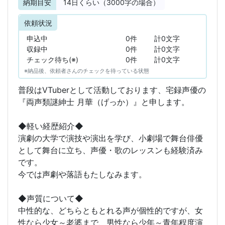
納期目安
14
日くらい（3000字の場合）
依頼状況
申込中
0件
計0文字
収録中
0件
計0文字
チェック待ち(※)
0件
計0文字
※納品後、依頼者さんのチェックを待っている状態
普段はVTuberとして活動しております、宅録声優の
『両声類謎紳士 月華（げっか）』と申します。
◆軽い経歴紹介◆
演劇の大学で演技や演出を学び、小劇場で舞台俳優
として舞台に立ち、声優・歌のレッスンも経験済み
です。
今では声劇や落語もたしなみます。
◆声質について◆
中性的な、どちらともとれる声が個性的ですが、女
性なら少女～老婆まで、男性なら少年～青年程度演