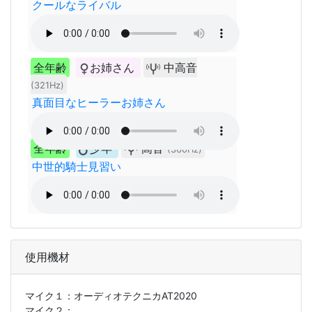
クールなライバル
全年齢
お姉さん
中高音
(321Hz)
真面目なヒーラーお姉さん
全年齢
少年
高音
(360Hz)
中世的騎士見習い
使用機材
マイク１：
オーディオテクニカAT2020
マイク２：