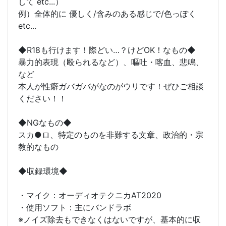
して etc...）
例）全体的に 優しく/含みのある感じで/色っぽく
etc...
◆R18も行けます！際どい…？けどOK！なもの◆
暴力的表現（殴られるなど）、嘔吐・喀血、悲鳴、
など
本人が性癖ガバガバがなのがウリです！ぜひご相談
ください！！
◆NGなもの◆
スカ●ロ、特定のものを非難する文章、政治的・宗
教的なもの
◆収録環境◆
・マイク：オーディオテクニカAT2020
・使用ソフト：主にバンドラボ
※ノイズ除去もできなくはないですが、基本的に収