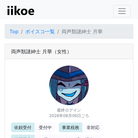
Top
ボイスコ一覧
両声類謎紳士 月華
両声類謎紳士 月華
（女性）
最終ログイン
2026年08月06日ごろ
依頼受付
受付中
事業税務
非対応