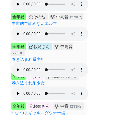
全年齢
その他
中高音
(278Hz)
中世的で読めないエルフ
全年齢
お兄さん
中高音
(276Hz)
巻き込まれ系少年
全年齢
少女
超高音
(471Hz)
巻き込まれ系少女
全年齢
お姉さん
中音
(233Hz)
つよつよギャル～ダウナー編～