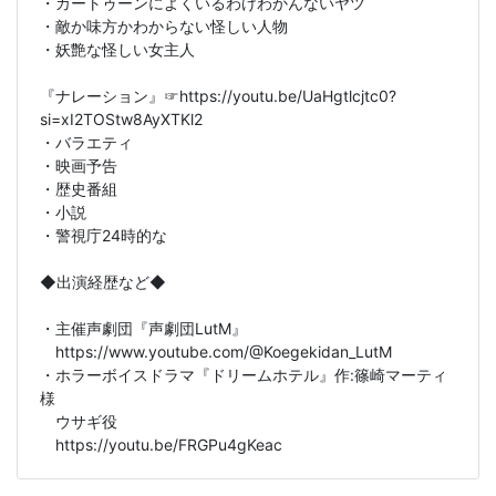
・カートゥーンによくいるわけわかんないヤツ
・敵か味方かわからない怪しい人物
・妖艶な怪しい女主人
『ナレーション』☞https://youtu.be/UaHgtlcjtc0?
si=xI2TOStw8AyXTKl2
・バラエティ
・映画予告
・歴史番組
・小説
・警視庁24時的な
◆出演経歴など◆
・主催声劇団『声劇団LutM』
https://www.youtube.com/@Koegekidan_LutM
・ホラーボイスドラマ『ドリームホテル』作:篠崎マーティ
様
ウサギ役
https://youtu.be/FRGPu4gKeac