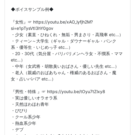
◆ボイスサンプル例◆
『女性』☞ https://youtu.be/xAO_lyfjh2M?
si=e1pTysVtI3hY0gov
・少女（素直・ひねくれ・無垢・男まさり・高飛車 etc...）
・ティーン～大学生（ギャル・ダウナーギャル・パンク
系・優等生・いじめっ子 etc...）
・20・30代（気分屋・バリバリメンヘラ女・不憫系・ママ
etc…）
・中年（女武将・胡散臭いおばさん・優しい先生 etc…）
・老人（親戚のおばあちゃん・権威のあるおばさん・魔
女・占いババア etc...）
『男性・特殊 』☞ https://youtu.be/tOyu7tZlxy8
・実は優しいオラオラ系
・天然ほわほわ青年
・びびり
・クール系少年
・熱血系少年
・デブ