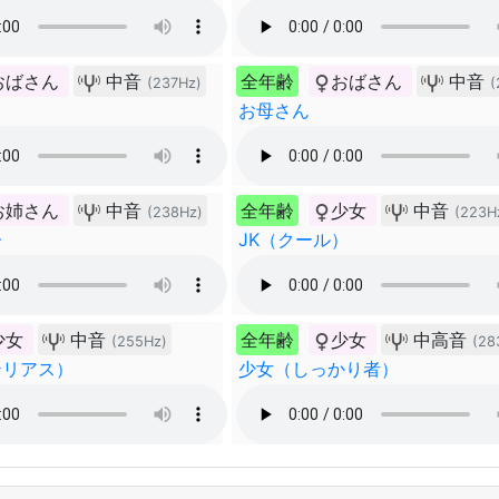
おばさん
中音
全年齢
おばさん
中音
(237Hz)
(
お母さん
お姉さん
中音
全年齢
少女
中音
(238Hz)
(223H
子
JK（クール）
少女
中音
全年齢
少女
中高音
(255Hz)
(28
テリアス）
少女（しっかり者）