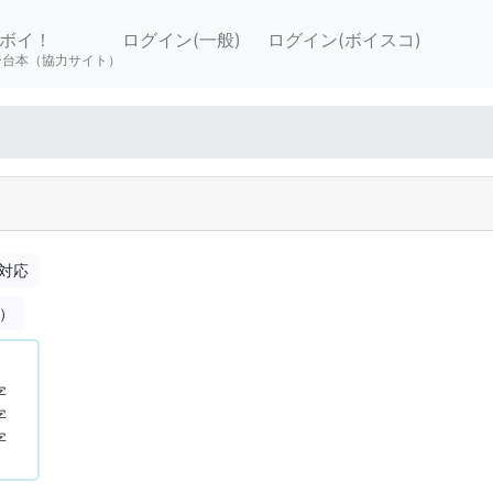
ボイ！
ログイン(一般)
ログイン(ボイスコ)
ー台本（協力サイト）
対応
合）
字
字
字