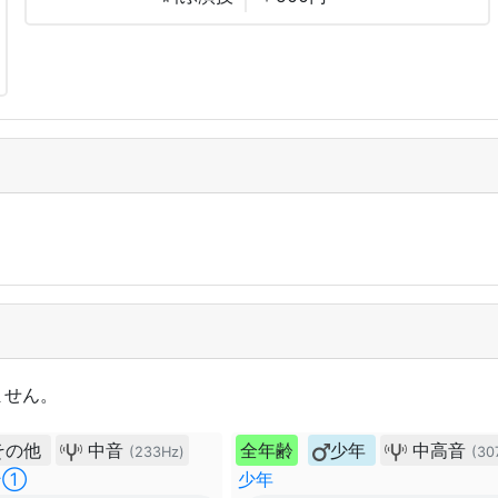
ません。
その他
中音
全年齢
少年
中高音
(233Hz)
(30
ン①
少年