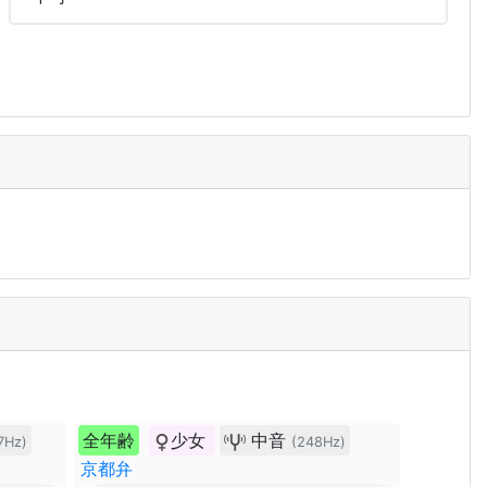
全年齢
少女
中音
7Hz)
(248Hz)
京都弁