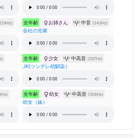
全年齢
お姉さん
中音
224Hz)
(243Hz)
会社の先輩
全年齢
少女
中高音
z)
(297Hz)
JK(ツンデレ幼馴染）
全年齢
幼女
中高音
3Hz)
(306Hz)
幼女（妹）