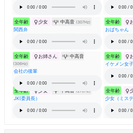
全年齢
少女
中高音
全年齢
(307Hz)
関西弁
おばちゃん
全年齢
お姉さん
中高音
全年齢
イケメン女
(306Hz)
会社の後輩
全年齢
少女
中高音
全年齢
(272Hz)
JK(委員長）
少女（ミス