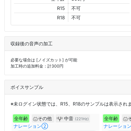
R15
不可
R18
不可
収録後の音声の加工
必要な場合は
[ノイズカット]
が可能
加工時の追加料金：計
300
円
ボイスサンプル
※未ログイン状態では、R15、R18のサンプルは表示され
全年齢
その他
中音
全年齢
(221Hz)
ナレーション②
ナレーショ