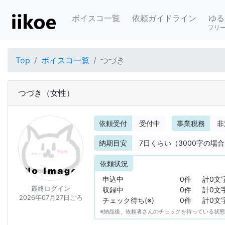
ボイスコ一覧
依頼ガイドライン
ゆる
フリ
Top
ボイスコ一覧
つづき
つづき
（女性）
依頼受付
受付中
事業税務
非
納期目安
7
日くらい（3000字の場
依頼状況
申込中
0件
計0文
最終ログイン
収録中
0件
計0文
2026年07月27日ごろ
チェック待ち(※)
0件
計0文
※納品後、依頼者さんのチェックを待っている状態