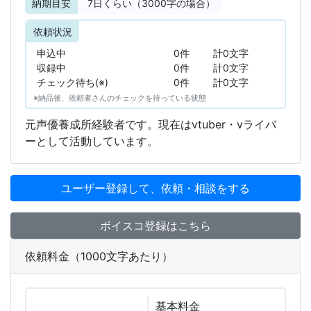
納期目安
7
日くらい（3000字の場合）
依頼状況
申込中
0件
計0文字
収録中
0件
計0文字
チェック待ち(※)
0件
計0文字
※納品後、依頼者さんのチェックを待っている状態
元声優養成所経験者です。現在はvtuber・vライバ
ーとして活動しています。
ユーザー登録して、依頼・相談をする
ボイスコ登録はこちら
依頼料金（1000文字あたり）
基本
料金