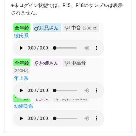
※未ログイン状態では、R15、R18のサンプルは表示
されません。
全年齢
お兄さん
中音
(238Hz)
彼氏系
全年齢
お姉さん
中高音
(290Hz)
年上系
全年齢
少女
高音
(391Hz)
幼馴染系