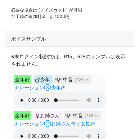
必要な場合は
[ノイズカット]
が可能
加工時の追加料金：計
1000
円
ボイスサンプル
※未ログイン状態では、R15、R18のサンプルは表示
されません。
全年齢
少年
中音
(229Hz)
ナレーション③少年声
全年齢
お姉さん
中音
(228Hz)
ナレーション②お姉さん寄り女性声