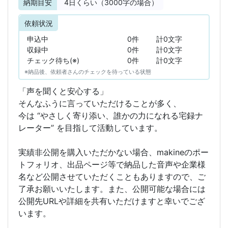
納期目安
4
日くらい（3000字の場合）
依頼状況
申込中
0件
計0文字
収録中
0件
計0文字
チェック待ち(※)
0件
計0文字
※納品後、依頼者さんのチェックを待っている状態
「声を聞くと安心する」
そんなふうに言っていただけることが多く、
今は “やさしく寄り添い、誰かの力になれる宅録ナ
レーター” を目指して活動しています。
実績非公開を購入いただかない場合、makineのポー
トフォリオ、出品ページ等で納品した音声や企業様
名など公開させていただくこともありますので、ご
了承お願いいたします。また、公開可能な場合には
公開先URLや詳細を共有いただけますと幸いでござ
います。