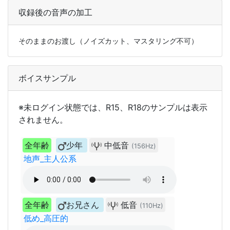
収録後の音声の加工
そのままのお渡し（ノイズカット、マスタリング不可）
ボイスサンプル
※未ログイン状態では、R15、R18のサンプルは表示
されません。
全年齢
少年
中低音
(156Hz)
地声_主人公系
全年齢
お兄さん
低音
(110Hz)
低め_高圧的