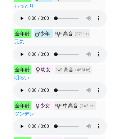
おっとり
全年齢
少年
高音
(371Hz)
元気
全年齢
幼女
高音
(456Hz)
明るい
全年齢
少女
中高音
(343Hz)
ツンデレ