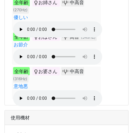
全年齢
お姉さん
中高音
(270Hz)
優しい
全年齢
おばさん
高音
(349Hz)
お節介
全年齢
お婆さん
中高音
(316Hz)
意地悪
使用機材