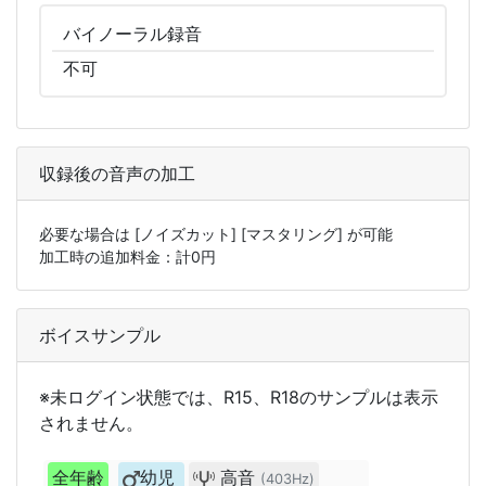
バイノーラル
録音
不可
収録後の音声の加工
必要な場合は
[ノイズカット]
[マスタリング]
が可能
加工時の追加料金：計
0
円
ボイスサンプル
※未ログイン状態では、R15、R18のサンプルは表示
されません。
全年齢
幼児
高音
(403Hz)