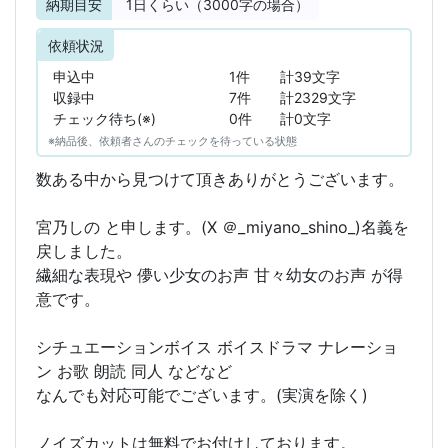
納期目安
1
日くらい（3000字の場合）
依頼状況
申込中
1件
計39文字
収録中
7件
計2329文字
チェック待ち(※)
0件
計0文字
※納品後、依頼者さんのチェックを待っている状態
数ある中から見つけて頂きありがとうございます。
宮乃しの と申します。(X ＠_miyano_shino_)名義を
戻しました。
繊細な表現や 儚い少女のお声 甘々幼女のお声 が得
意です。
シチュエーションボイス ボイスドラマ ナレーショ
ン お歌 朗読 同人 などなど
なんでも対応可能でございます。(実演を除く)
ノイズカットは無料でお付けしております。