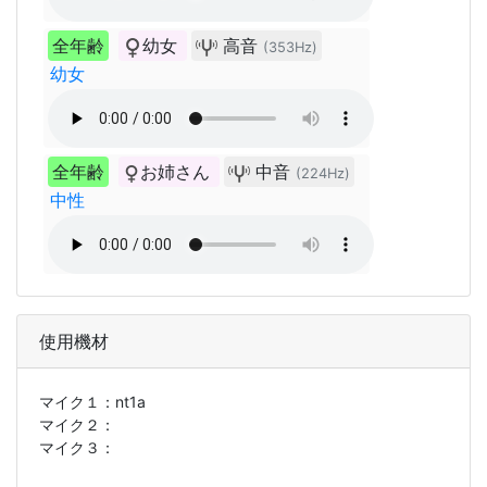
全年齢
幼女
高音
(353Hz)
幼女
全年齢
お姉さん
中音
(224Hz)
中性
使用機材
マイク１：
nt1a
マイク２：
マイク３：