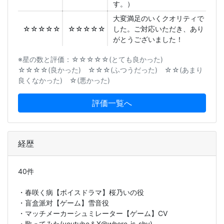
す。）
大変満足のいくクオリティで
☆☆☆☆☆
☆☆☆☆☆
した。ご対応いただき、あり
がとうございました！
※星の数と評価：☆☆☆☆☆(とても良かった)
☆☆☆☆(良かった) ☆☆☆(ふつうだった) ☆☆(あまり
良くなかった) ☆(悪かった)
評価一覧へ
経歴
40件
・春咲く病【ボイスドラマ】桜乃いの役
・盲盒派对【ゲーム】雪音役
・マッチメーカーシュミレーター【ゲーム】CV
・歌ってみた(youtube＆X@where_is_shy)