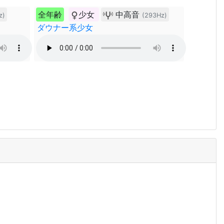
全年齢
少女
中高音
z)
(293Hz)
ダウナー系少女