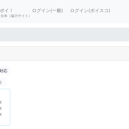
ボイ！
ログイン(一般)
ログイン(ボイスコ)
ー台本（協力サイト）
対応
合）
字
字
字