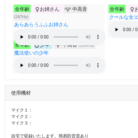
全年齢
お姉さん
中高音
全年齢
クールな女
(287Hz)
あらあらうふふお姉さん
全年齢
少年
中高音
(290Hz)
魔法使いの少年
使用機材
マイク１：
マイク２：
マイク３：
自宅で収録いたします。簡易防音室あり