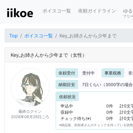
ボイスコ一覧
依頼ガイドライン
ゆる
フリ
Top
ボイスコ一覧
Key_お姉さんから少年まで
Key_お姉さんから少年まで
（女性）
依頼受付
受付中
事業税務
非
納期目安
7
日くらい（3000字の場
依頼状況
申込中
0件
計0文
最終ログイン
収録中
0件
計0文
2026年06月26日ごろ
チェック待ち(※)
0件
計0文
※納品後、依頼者さんのチェックを待っている状態