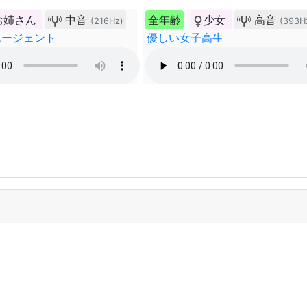
お姉さん
中音
全年齢
少女
高音
(216Hz)
(393H
エージェント
優しい女子高生