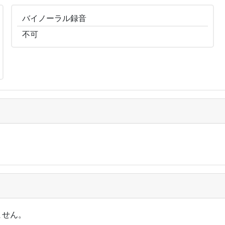
バイノーラル
録音
不可
ません。