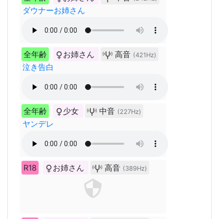
ダウナーお姉さん
全年齢
お姉さん
高音
(421Hz)
泣き告白
全年齢
少女
中音
(227Hz)
ヤンデレ
R18
お姉さん
高音
(389Hz)