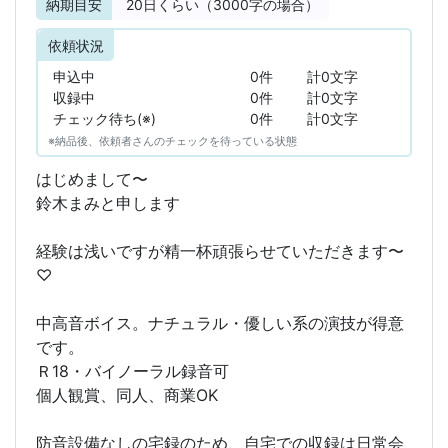
納期目安
20
日くらい（3000字の場合）
依頼状況
申込中
0件
計0文字
収録中
0件
計0文字
チェック待ち(※)
0件
計0文字
※納品後、依頼者さんのチェックを待っている状態
はじめまして〜
鈴木まみと申します
経験は浅いですが精一杯頑張らせていただきます〜
♡
中高音ボイス。ナチュラル・優しい系の演技が得意
です。
Ｒ18・バイノーラル録音可
個人観賞、同人、商業OK
防音設備なしの宅録のため、自宅での収録は日常会