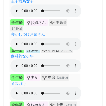
王子様系女子
全年齢
お姉さん
中高音
(348Hz)
寝かしつけお姉さん
全年齢
少年
中高音
(283Hz)
蠱惑的な少年
全年齢
少女
中音
(261Hz)
メスガキ
全年齢
お姉さん
中音
(242Hz)