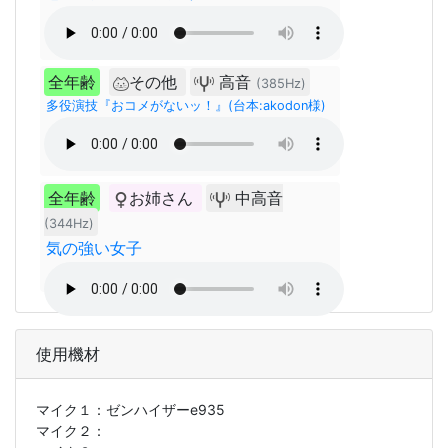
全年齢
その他
高音
(385Hz)
多役演技『おコメがないッ！』(台本:akodon様)
全年齢
お姉さん
中高音
(344Hz)
気の強い女子
使用機材
マイク１：
ゼンハイザーe935
マイク２：