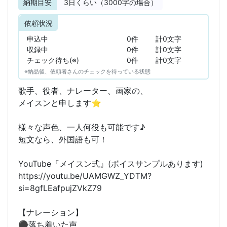
納期目安
3
日くらい（3000字の場合）
依頼状況
申込中
0件
計0文字
収録中
0件
計0文字
チェック待ち(※)
0件
計0文字
※納品後、依頼者さんのチェックを待っている状態
歌手、役者、ナレーター、画家の、
メイスンと申します⭐︎
様々な声色、一人何役も可能です♪
短文なら、外国語も可！
YouTube『メイスン式』(ボイスサンプルあります)
https://youtu.be/UAMGWZ_YDTM?
si=8gfLEafpujZVkZ79
【ナレーション】
⚫︎落ち着いた声