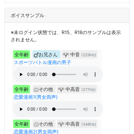
ボイスサンプル
※未ログイン状態では、R15、R18のサンプルは表示
されません。
全年齢
お兄さん
中音
(229Hz)
スポーツバトル漫画の男子
全年齢
その他
中高音
(277Hz)
恋愛漫画1(男女両声)
全年齢
その他
中高音
(348Hz)
恋愛漫画2(男女両声)