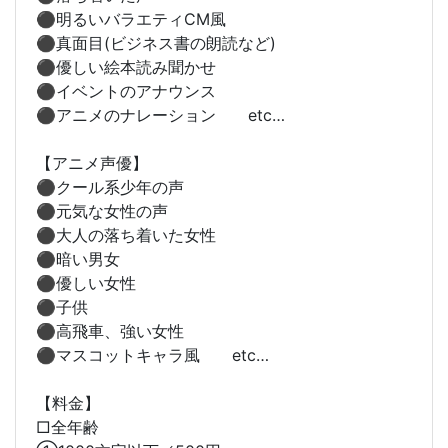
⚫︎明るいバラエティCM風
⚫︎真面目(ビジネス書の朗読など)
⚫︎優しい絵本読み聞かせ
⚫︎イベントのアナウンス
⚫︎アニメのナレーション etc…
【アニメ声優】
⚫︎クール系少年の声
⚫︎元気な女性の声
⚫︎大人の落ち着いた女性
⚫︎暗い男女
⚫︎優しい女性
⚫︎子供
⚫︎高飛車、強い女性
⚫︎マスコットキャラ風 etc…
【料金】
□全年齢