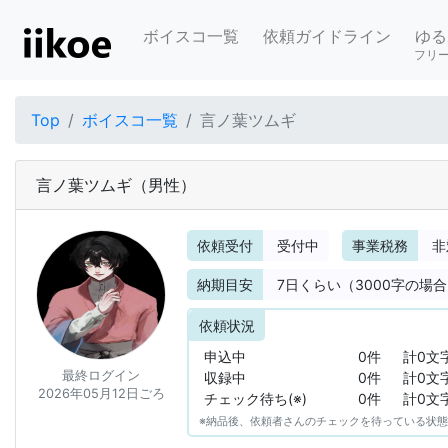
ボイスコ一覧
依頼ガイドライン
ゆる
フリ
Top
ボイスコ一覧
言ノ葉ツムギ
言ノ葉ツムギ
（男性）
依頼受付
受付中
事業税務
非
納期目安
7
日くらい（3000字の場
依頼状況
申込中
0件
計0文
最終ログイン
収録中
0件
計0文
2026年05月12日ごろ
チェック待ち(※)
0件
計0文
※納品後、依頼者さんのチェックを待っている状態