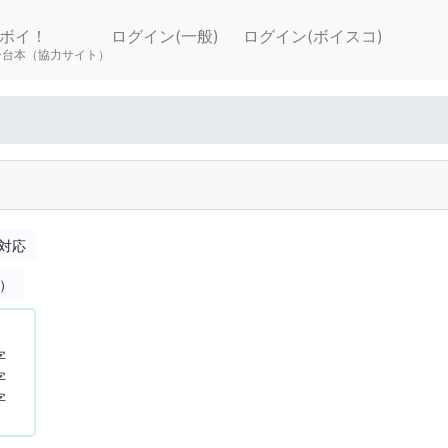
ボイ！
ログイン(一般)
ログイン(ボイスコ)
ー台本（協力サイト）
対応
合）
字
字
字