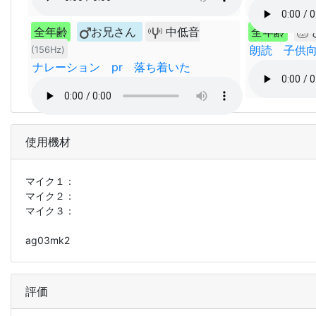
全年齢
お兄さん
中低音
全年齢
朗読 子供
(156Hz)
ナレーション pr 落ち着いた
使用機材
マイク１：
マイク２：
マイク３：
ag03mk2
評価