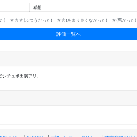
感想
) ☆☆☆(ふつうだった) ☆☆(あまり良くなかった) ☆(悪かった)
評価一覧へ
でシチュボ出演アリ。