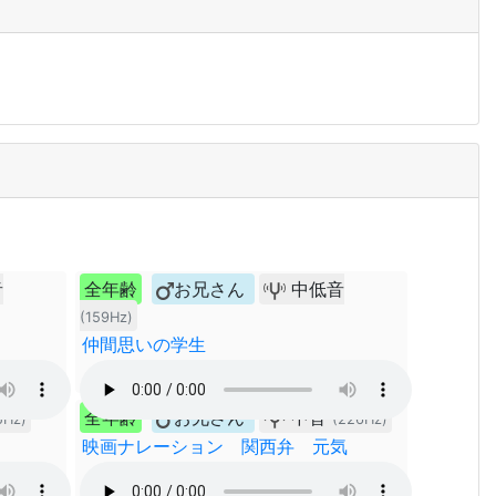
音
全年齢
お兄さん
中低音
(159Hz)
仲間思いの学生
全年齢
お兄さん
中音
5Hz)
(226Hz)
映画ナレーション 関西弁 元気