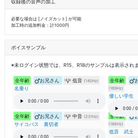
収録後の音声の加工
必要な場合は
[ノイズカット]
が可能
加工時の追加料金：計
1000
円
ボイスサンプル
※未ログイン状態では、R15、R18のサンプルは表示され
全年齢
お兄さん
低音
全年齢
(140Hz)
名乗り
(189Hz)
優しい学生
全年齢
お兄さん
中音
全年齢
(231Hz)
サイコパス 裏切者
(186Hz)
低音 武士