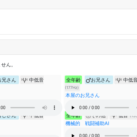
ません。
お兄さん
中低音
全年齢
お兄さん
中低
(177Hz)
本屋のお兄さん
おじさん
中低音
全年齢
その他
低音
(13
機械的 戦闘補助AI