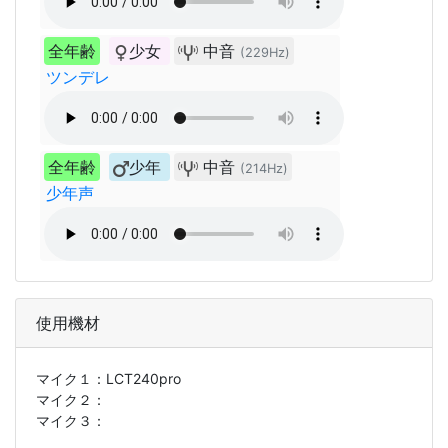
全年齢
少女
中音
(229Hz)
ツンデレ
全年齢
少年
中音
(214Hz)
少年声
使用機材
マイク１：
LCT240pro
マイク２：
マイク３：