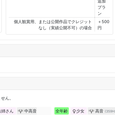
追加
プラ
ン
個人観賞用、または公開作品でクレジット
＋500
なし（実績公開不可）の場合
円
ません。
お姉さん
中高音
全年齢
少女
高音
(359H