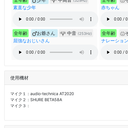
全年齢
少年
中高音
全年齢
(329Hz)
素直な少年
赤ちゃん
全年齢
お爺さん
中音
全年齢
(253Hz)
屈強なおじいさん
ナレーショ
使用機材
マイク１：
audio-technica AT2020
マイク２：
SHURE BETA58A
マイク３：