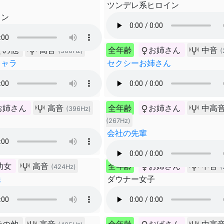
ツンデレ系ヒロイン
イン
その他
高音
全年齢
お姉さん
中音
(366Hz)
(
キャラ
セクシーお姉さん
お姉さん
高音
全年齢
お姉さん
中高
(396Hz)
(267Hz)
会社の先輩
幼女
高音
全年齢
お姉さん
中音
(424Hz)
(
妹
ダウナー女子