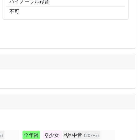
バイノーラル
録音
不可
全年齢
少女
中音
z)
(207Hz)