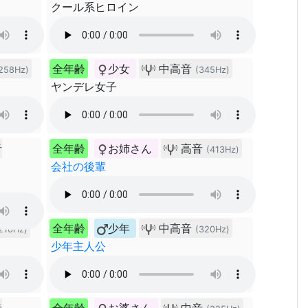
クール系ヒロイン
全年齢
少女
中高音
258Hz)
(345Hz)
ヤンデレ女子
音
全年齢
お姉さん
高音
(413Hz)
会社の後輩
全年齢
少年
中高音
210Hz)
(320Hz)
少年主人公