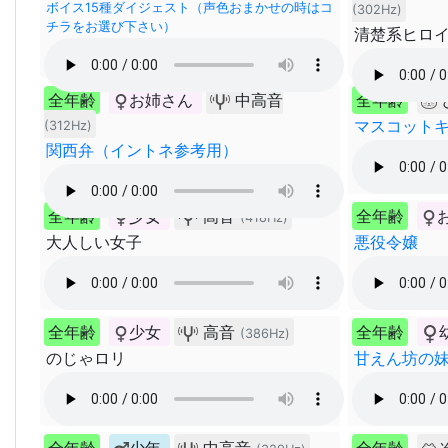
ボイス15種ダイジェスト（声色おまかせの時はコ
(302Hz)
チラをお選び下さい）
清楚系ヒロ
全年齢
お姉さん
中高音
全年齢
マスコット
(312Hz)
関西弁（イントネ参考用）
全年齢
少女
高音
全年齢
(418Hz)
大人しい女子
悪役令嬢
全年齢
少女
高音
全年齢
(386Hz)
のじゃロリ
甘えん坊の