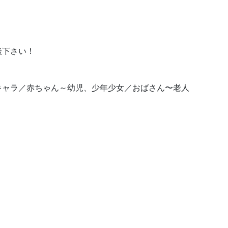
。
談下さい！
トキャラ／赤ちゃん～幼児、少年少女／おばさん〜老人