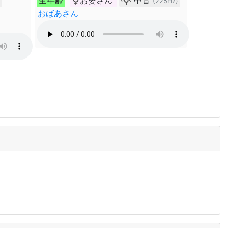
音
全年齢
お婆さん
中音
(225Hz)
おばあさん