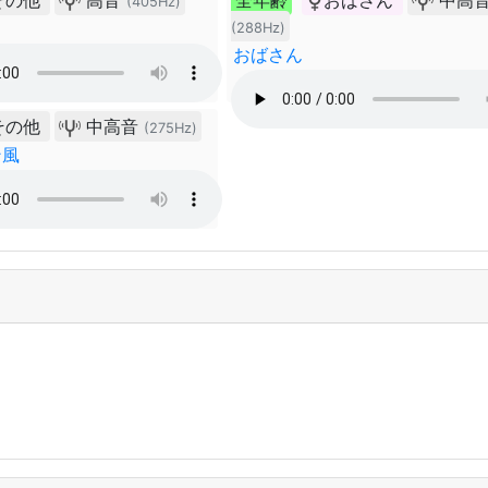
その他
高音
全年齢
おばさん
中高
(405Hz)
(288Hz)
おばさん
その他
中高音
(275Hz)
ン風