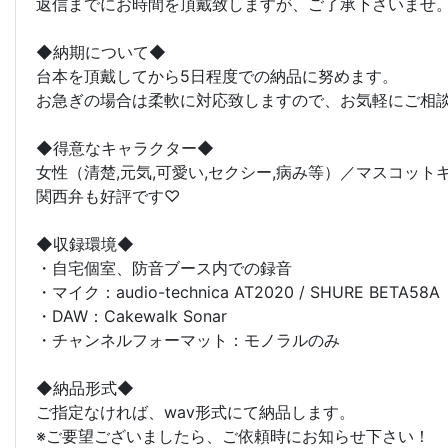
返信までにお時間を頂戴致しますが、ご了承下さいませ
◆納期について◆
台本を頂戴してから5日程度での納品に努めます。
お急ぎの場合は柔軟に対応致しますので、お気軽にご相
◆得意なキャラクター◆
女性（清楚,元気,可愛い,セクシー,病み等）／マスコッ
関西弁も好評です♡
◆収録環境◆
・自宅個室、防音ブース内での録音
・マイク：audio-technica AT2020 / SHURE BETA58A
・DAW：Cakewalk Sonar
・チャンネルフォーマット：モノラルのみ
◆納品形式◆
ご指定なければ、wav形式にて納品します。
※ご要望ございましたら、ご依頼時にお知らせ下さい！